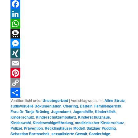
Threads
Facebook
LinkedIn
WhatsApp
Threema
Messenger
XING
Email
Pinterest
Copy
Veröffentlicht unter
Uncategorized
|
Verschlagwortet mit
Aline Strutz
,
Link
Teilen
audiovisuelle Dokumentation
,
Clearing
,
Datteln
,
Familiengericht
,
Frau Dr. Tanja Brüning
,
Jugendamt
,
Jugendhilfe
,
Kinderklinik
,
Kinderschutz
,
Kinderschutzambulanz
,
Kinderschutzhaus
,
Kindeswohl
,
Kindeswohlgefährdung
,
medizinischer Kinderschutz
,
Polizei
,
Prävention
,
Recklinghäuser Modell
,
Salziger Pudding
,
Sebastian Bartoschek
,
sexualisierte Gewalt
,
Sonderfolge
,