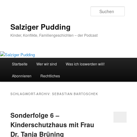
Zum
Zum
primären
sekundären
Suche
Inhalt
Inhalt
springen
springen
Salziger Pudding
Kinder, Konflikte, Familiengeschichten – der Podcast
Hauptmenü
Startseite
Wer wir sind
Was ich loswerden will!
Abonnieren
Rechtliches
SCHLAGWORT-ARCHIV:
SEBASTIAN BARTOSCHEK
Sonderfolge 6 –
Kinderschutzhaus mit Frau
Dr. Tanja Brüning