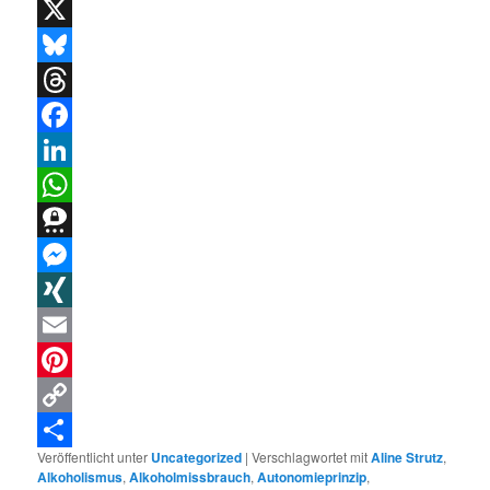
X
Bluesky
Threads
Facebook
LinkedIn
WhatsApp
Threema
Messenger
XING
Email
Pinterest
Copy
Veröffentlicht unter
Uncategorized
|
Verschlagwortet mit
Aline Strutz
,
Link
Teilen
Alkoholismus
,
Alkoholmissbrauch
,
Autonomieprinzip
,