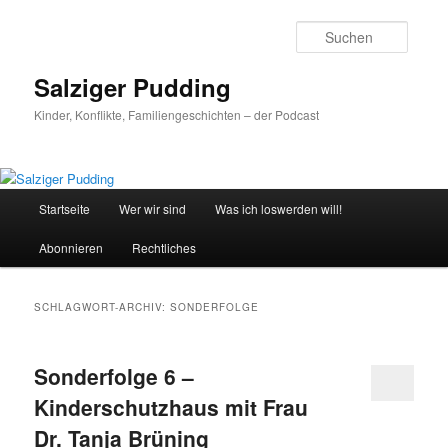
Zum
Zum
primären
sekundären
Suche
Inhalt
Inhalt
springen
springen
Salziger Pudding
Kinder, Konflikte, Familiengeschichten – der Podcast
Hauptmenü
Startseite
Wer wir sind
Was ich loswerden will!
Abonnieren
Rechtliches
SCHLAGWORT-ARCHIV:
SONDERFOLGE
Sonderfolge 6 –
Kinderschutzhaus mit Frau
Dr. Tanja Brüning