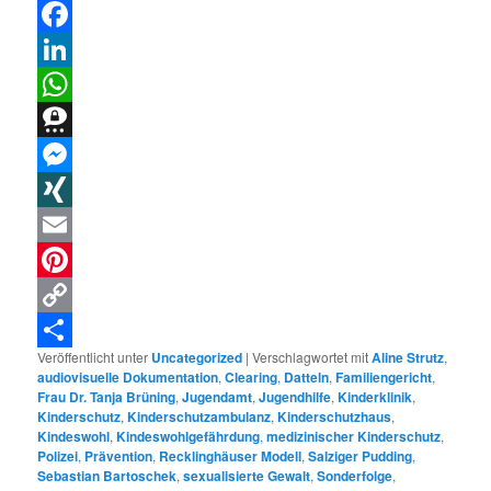
Threads
Facebook
LinkedIn
WhatsApp
Threema
Messenger
XING
Email
Pinterest
Copy
Veröffentlicht unter
Uncategorized
|
Verschlagwortet mit
Aline Strutz
,
Link
Teilen
audiovisuelle Dokumentation
,
Clearing
,
Datteln
,
Familiengericht
,
Frau Dr. Tanja Brüning
,
Jugendamt
,
Jugendhilfe
,
Kinderklinik
,
Kinderschutz
,
Kinderschutzambulanz
,
Kinderschutzhaus
,
Kindeswohl
,
Kindeswohlgefährdung
,
medizinischer Kinderschutz
,
Polizei
,
Prävention
,
Recklinghäuser Modell
,
Salziger Pudding
,
Sebastian Bartoschek
,
sexualisierte Gewalt
,
Sonderfolge
,