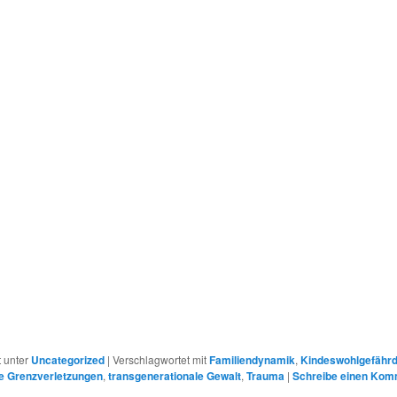
r
t unter
Uncategorized
|
Verschlagwortet mit
Familiendynamik
,
Kindeswohlgefähr
te Grenzverletzungen
,
transgenerationale Gewalt
,
Trauma
|
Schreibe einen Kom