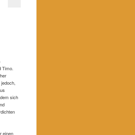
n
d Timo.
cher
 jedoch,
aus
n dem sich
und
rdichten
r einen