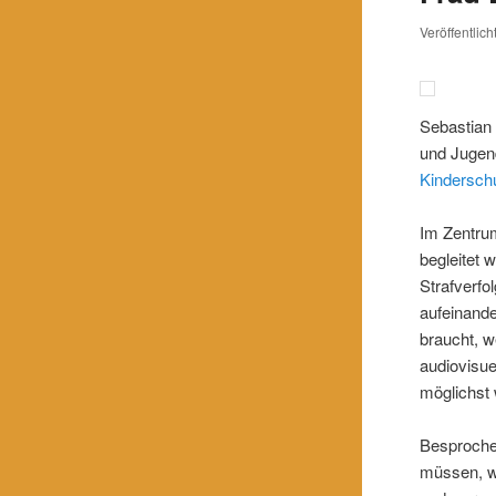
Veröffentlic
Sebastian 
und Jugend
Kindersch
Im Zentrum
begleitet 
Strafverfo
aufeinande
braucht, w
audiovisu
möglichst 
Besproche
müssen, w