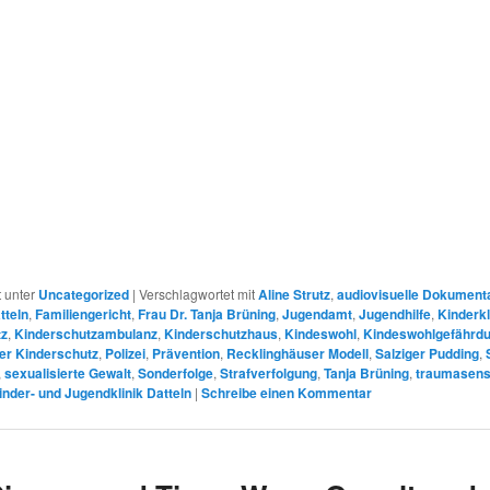
r
t unter
Uncategorized
|
Verschlagwortet mit
Aline Strutz
,
audiovisuelle Dokument
tteln
,
Familiengericht
,
Frau Dr. Tanja Brüning
,
Jugendamt
,
Jugendhilfe
,
Kinderkl
tz
,
Kinderschutzambulanz
,
Kinderschutzhaus
,
Kindeswohl
,
Kindeswohlgefährd
er Kinderschutz
,
Polizei
,
Prävention
,
Recklinghäuser Modell
,
Salziger Pudding
,
,
sexualisierte Gewalt
,
Sonderfolge
,
Strafverfolgung
,
Tanja Brüning
,
traumasens
inder- und Jugendklinik Datteln
|
Schreibe einen Kommentar