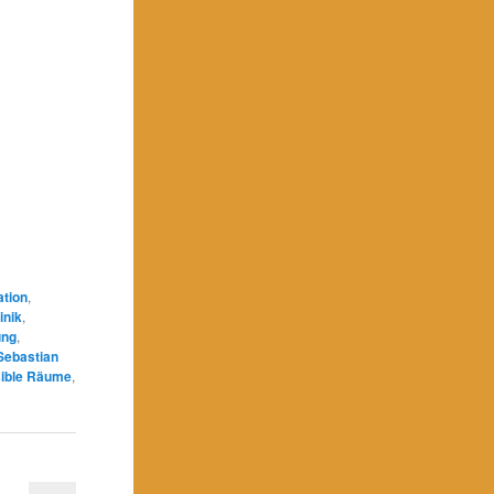
ation
,
inik
,
ung
,
Sebastian
ible Räume
,