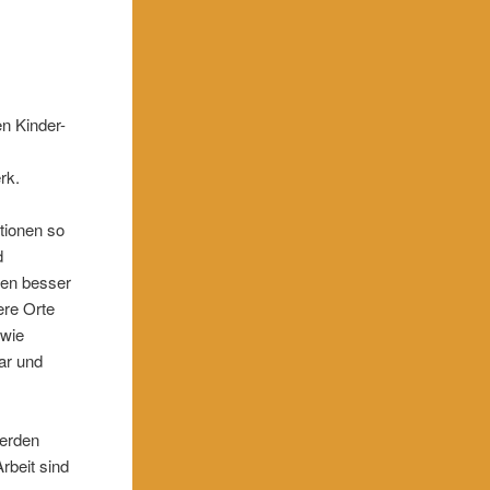
en Kinder-
rk.
tionen so
d
ben besser
ere Orte
 wie
ar und
werden
rbeit sind