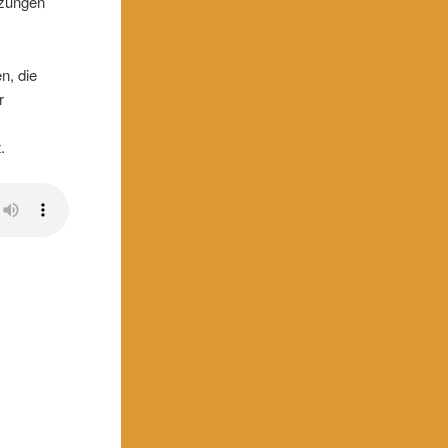
tzungen
n, die
r
.