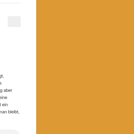
t,
e
ag aber
eine
 ein
an bleibt,