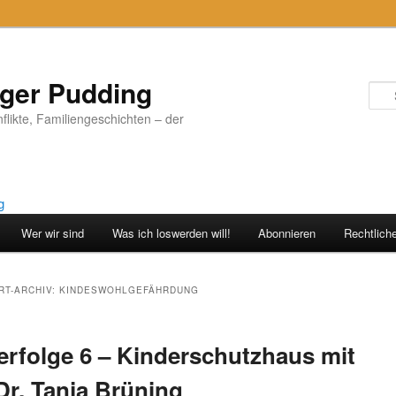
iger Pudding
nflikte, Familiengeschichten – der
Wer wir sind
Was ich loswerden will!
Abonnieren
Rechtlich
T-ARCHIV:
KINDESWOHLGEFÄHRDUNG
rfolge 6 – Kinderschutzhaus mit
Dr. Tanja Brüning