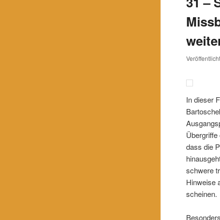
31 – 
Missb
weite
Veröffentlic
In dieser 
Bartosche
Ausgangsp
Übergriffe
dass die P
hinausgeht
schwere tr
Hinweise a
scheinen.
Besonders 