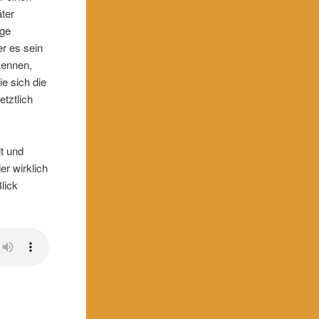
äter
lge
er es sein
kennen,
ie sich die
etztlich
t und
r wirklich
lick