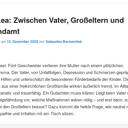
Lea: Zwischen Vater, Großeltern und
ndamt
ht am
15. Dezember 2025
von
Sebastian Bartoschek
est: Fünf Geschwister verlieren ihre Mutter nach einem plötzlichen
ysma. Der Vater, von Unfallfolgen, Depression und Schmerzen gepräg
 Hilfen und unterschätzt die besonderen Förderbedarfe der Kinder. Di
 aus einer freikirchlichen Großfamilie wirken äußerlich fremd, im Allt
operativ und trauerfähig. Ein Gutachten muss klären: Liegt beim Vater 
lgefährdung vor, welche Maßnahmen wären nötig – und erst dann: ist
ei den Großeltern besser? Dazu kommt die heikle Frage, wie neutral m
thie und Irritation mit am Tisch sitzen.