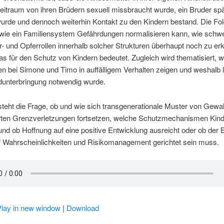
eitraum von ihren Brüdern sexuell missbraucht wurde, ein Bruder sp
 wurde und dennoch weiterhin Kontakt zu den Kindern bestand. Die Fo
, wie ein Familiensystem Gefährdungen normalisieren kann, wie schw
r- und Opferrollen innerhalb solcher Strukturen überhaupt noch zu er
s für den Schutz von Kindern bedeutet. Zugleich wird thematisiert, w
n bei Simone und Timo in auffälligem Verhalten zeigen und weshalb l
dunterbringung notwendig wurde.
eht die Frage, ob und wie sich transgenerationale Muster von Gewal
erten Grenzverletzungen fortsetzen, welche Schutzmechanismen Kinde
nd ob Hoffnung auf eine positive Entwicklung ausreicht oder ob der B
f Wahrscheinlichkeiten und Risikomanagement gerichtet sein muss.
Play in new window
|
Download