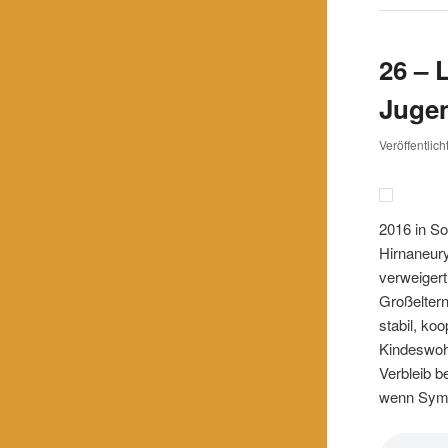
26 – 
Juge
Veröffentlic
2016 in So
Hirnaneur
verweigert
Großeltern
stabil, ko
Kindeswoh
Verbleib b
wenn Sympa