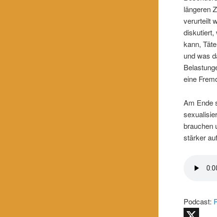
längeren Z
verurteilt
diskutiert
kann, Täte
und was da
Belastunge
eine Frem
Am Ende st
sexualisi
brauchen u
stärker au
Podcast: