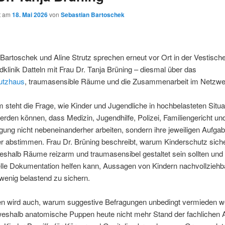
ht am
18. Mai 2026
von
Sebastian Bartoschek
Bartoschek und Aline Strutz sprechen erneut vor Ort in der Vestisch
klinik Datteln mit Frau Dr. Tanja Brüning – diesmal über das
utzhaus
, traumasensible Räume und die Zusammenarbeit im Netzwe
 steht die Frage, wie Kinder und Jugendliche in hochbelasteten Situa
werden können, dass Medizin, Jugendhilfe, Polizei, Familiengericht un
lgung nicht nebeneinanderher arbeiten, sondern ihre jeweiligen Aufga
r abstimmen. Frau Dr. Brüning beschreibt, warum Kinderschutz sich
eshalb Räume reizarm und traumasensibel gestaltet sein sollten und
elle Dokumentation helfen kann, Aussagen von Kindern nachvollziehb
wenig belastend zu sichern.
n wird auch, warum suggestive Befragungen unbedingt vermieden 
eshalb anatomische Puppen heute nicht mehr Stand der fachlichen A