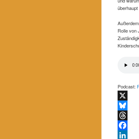
und warum 
überhaupt
Außerdem 
Rolle von
Zuständigk
Kindersch
Podcast:
X
Bluesky
Threads
Facebook