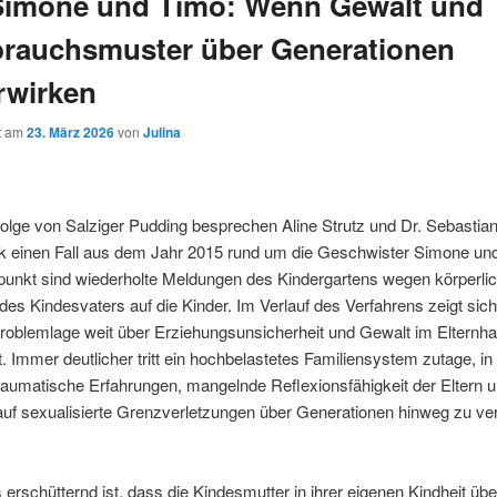
Simone und Timo: Wenn Gewalt und
rauchsmuster über Generationen
rwirken
ht am
23. März 2026
von
Julina
Folge von Salziger Pudding besprechen Aline Strutz und Dr. Sebastia
k einen Fall aus dem Jahr 2015 rund um die Geschwister Simone un
unkt sind wiederholte Meldungen des Kindergartens wegen körperli
 des Kindesvaters auf die Kinder. Im Verlauf des Verfahrens zeigt sich
roblemlage weit über Erziehungsunsicherheit und Gewalt im Elternh
. Immer deutlicher tritt ein hochbelastetes Familiensystem zutage, i
aumatische Erfahrungen, mangelnde Reflexionsfähigkeit der Eltern 
uf sexualisierte Grenzverletzungen über Generationen hinweg zu ve
erschütternd ist, dass die Kindesmutter in ihrer eigenen Kindheit übe