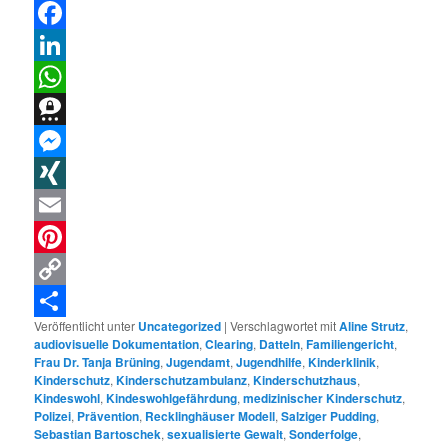
Threads
Facebook
LinkedIn
WhatsApp
Threema
Messenger
XING
Email
Pinterest
Copy
Veröffentlicht unter
Uncategorized
|
Verschlagwortet mit
Aline Strutz
,
Link
Teilen
audiovisuelle Dokumentation
,
Clearing
,
Datteln
,
Familiengericht
,
Frau Dr. Tanja Brüning
,
Jugendamt
,
Jugendhilfe
,
Kinderklinik
,
Kinderschutz
,
Kinderschutzambulanz
,
Kinderschutzhaus
,
Kindeswohl
,
Kindeswohlgefährdung
,
medizinischer Kinderschutz
,
Polizei
,
Prävention
,
Recklinghäuser Modell
,
Salziger Pudding
,
Sebastian Bartoschek
,
sexualisierte Gewalt
,
Sonderfolge
,