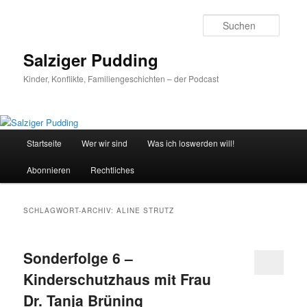
Zum
Zum
primären
sekundären
Suche
Inhalt
Inhalt
springen
springen
Salziger Pudding
Kinder, Konflikte, Familiengeschichten – der Podcast
Hauptmenü
Startseite
Wer wir sind
Was ich loswerden will!
Abonnieren
Rechtliches
SCHLAGWORT-ARCHIV:
ALINE STRUTZ
Sonderfolge 6 –
Kinderschutzhaus mit Frau
Dr. Tanja Brüning