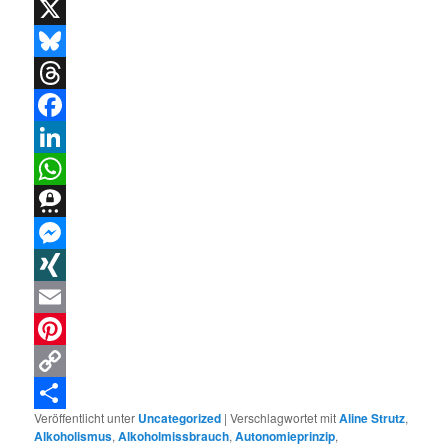
X
Bluesky
Threads
Facebook
LinkedIn
WhatsApp
Threema
Messenger
XING
Email
Pinterest
Copy
Veröffentlicht unter
Uncategorized
|
Verschlagwortet mit
Aline Strutz
,
Link
Teilen
Alkoholismus
,
Alkoholmissbrauch
,
Autonomieprinzip
,