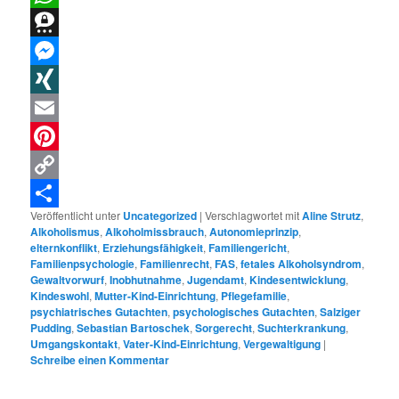
WhatsApp
Threema
Messenger
XING
Email
Pinterest
Copy
Veröffentlicht unter
Uncategorized
|
Verschlagwortet mit
Aline Strutz
,
Link
Teilen
Alkoholismus
,
Alkoholmissbrauch
,
Autonomieprinzip
,
elternkonflikt
,
Erziehungsfähigkeit
,
Familiengericht
,
Familienpsychologie
,
Familienrecht
,
FAS
,
fetales Alkoholsyndrom
,
Gewaltvorwurf
,
Inobhutnahme
,
Jugendamt
,
Kindesentwicklung
,
Kindeswohl
,
Mutter-Kind-Einrichtung
,
Pflegefamilie
,
psychiatrisches Gutachten
,
psychologisches Gutachten
,
Salziger
Pudding
,
Sebastian Bartoschek
,
Sorgerecht
,
Suchterkrankung
,
Umgangskontakt
,
Vater-Kind-Einrichtung
,
Vergewaltigung
|
Schreibe einen Kommentar