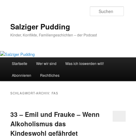
Zum
Zum
primären
sekundären
Suche
Inhalt
Inhalt
springen
springen
Salziger Pudding
Kinder, Konflikte, Familiengeschichten – der Podcast
Hauptmenü
Startseite
Wer wir sind
Was ich loswerden will!
Abonnieren
Rechtliches
SCHLAGWORT-ARCHIV:
FAS
33 – Emil und Frauke – Wenn
Alkoholismus das
Kindeswohl gefährdet