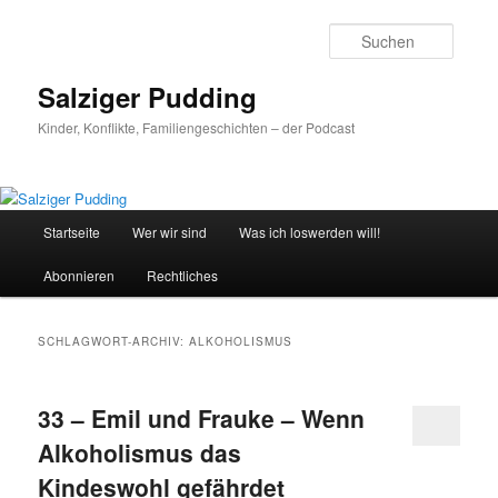
Zum
Zum
primären
sekundären
Suche
Inhalt
Inhalt
springen
springen
Salziger Pudding
Kinder, Konflikte, Familiengeschichten – der Podcast
Hauptmenü
Startseite
Wer wir sind
Was ich loswerden will!
Abonnieren
Rechtliches
SCHLAGWORT-ARCHIV:
ALKOHOLISMUS
33 – Emil und Frauke – Wenn
Alkoholismus das
Kindeswohl gefährdet