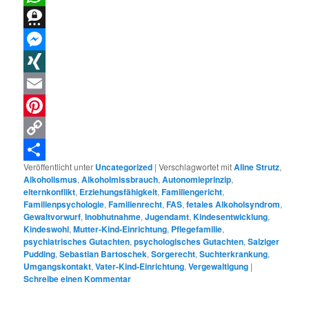
WhatsApp
Threema
Messenger
XING
Email
Pinterest
Copy
Veröffentlicht unter
Uncategorized
|
Verschlagwortet mit
Aline Strutz
,
Link
Teilen
Alkoholismus
,
Alkoholmissbrauch
,
Autonomieprinzip
,
elternkonflikt
,
Erziehungsfähigkeit
,
Familiengericht
,
Familienpsychologie
,
Familienrecht
,
FAS
,
fetales Alkoholsyndrom
,
Gewaltvorwurf
,
Inobhutnahme
,
Jugendamt
,
Kindesentwicklung
,
Kindeswohl
,
Mutter-Kind-Einrichtung
,
Pflegefamilie
,
psychiatrisches Gutachten
,
psychologisches Gutachten
,
Salziger
Pudding
,
Sebastian Bartoschek
,
Sorgerecht
,
Suchterkrankung
,
Umgangskontakt
,
Vater-Kind-Einrichtung
,
Vergewaltigung
|
Schreibe einen Kommentar