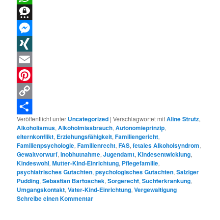
WhatsApp
Threema
Messenger
XING
Email
Pinterest
Copy
Veröffentlicht unter
Uncategorized
|
Verschlagwortet mit
Aline Strutz
,
Link
Teilen
Alkoholismus
,
Alkoholmissbrauch
,
Autonomieprinzip
,
elternkonflikt
,
Erziehungsfähigkeit
,
Familiengericht
,
Familienpsychologie
,
Familienrecht
,
FAS
,
fetales Alkoholsyndrom
,
Gewaltvorwurf
,
Inobhutnahme
,
Jugendamt
,
Kindesentwicklung
,
Kindeswohl
,
Mutter-Kind-Einrichtung
,
Pflegefamilie
,
psychiatrisches Gutachten
,
psychologisches Gutachten
,
Salziger
Pudding
,
Sebastian Bartoschek
,
Sorgerecht
,
Suchterkrankung
,
Umgangskontakt
,
Vater-Kind-Einrichtung
,
Vergewaltigung
|
Schreibe einen Kommentar