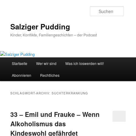
Zum
Zum
primären
sekundären
Suche
Inhalt
Inhalt
springen
springen
Salziger Pudding
Kinder, Konflikte, Familiengeschichten – der Podcast
Hauptmenü
Startseite
Wer wir sind
Was ich loswerden will!
Abonnieren
Rechtliches
SCHLAGWORT-ARCHIV:
SUCHTERKRANKUNG
33 – Emil und Frauke – Wenn
Alkoholismus das
Kindeswohl gefährdet