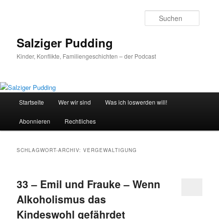
Zum
Zum
primären
sekundären
Suche
Inhalt
Inhalt
springen
springen
Salziger Pudding
Kinder, Konflikte, Familiengeschichten – der Podcast
Hauptmenü
Startseite
Wer wir sind
Was ich loswerden will!
Abonnieren
Rechtliches
SCHLAGWORT-ARCHIV:
VERGEWALTIGUNG
33 – Emil und Frauke – Wenn
Alkoholismus das
Kindeswohl gefährdet