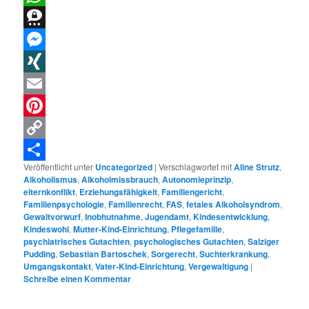
WhatsApp
Threema
Messenger
XING
Email
Pinterest
Copy
Veröffentlicht unter
Uncategorized
|
Verschlagwortet mit
Aline Strutz
,
Link
Teilen
Alkoholismus
,
Alkoholmissbrauch
,
Autonomieprinzip
,
elternkonflikt
,
Erziehungsfähigkeit
,
Familiengericht
,
Familienpsychologie
,
Familienrecht
,
FAS
,
fetales Alkoholsyndrom
,
Gewaltvorwurf
,
Inobhutnahme
,
Jugendamt
,
Kindesentwicklung
,
Kindeswohl
,
Mutter-Kind-Einrichtung
,
Pflegefamilie
,
psychiatrisches Gutachten
,
psychologisches Gutachten
,
Salziger
Pudding
,
Sebastian Bartoschek
,
Sorgerecht
,
Suchterkrankung
,
Umgangskontakt
,
Vater-Kind-Einrichtung
,
Vergewaltigung
|
Schreibe einen Kommentar