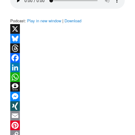
Podcast:
Play in new window
|
Download
X
Bluesky
Threads
Facebook
LinkedIn
WhatsApp
Threema
Messenger
XING
Email
Pinterest