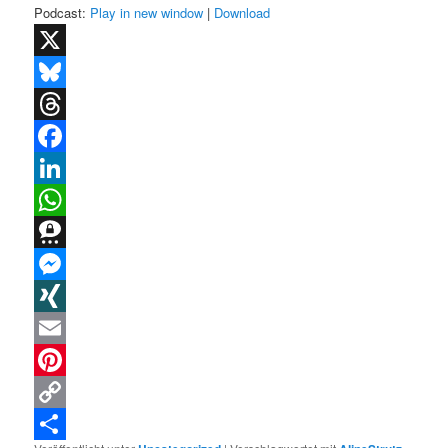
Podcast:
Play in new window
|
Download
X
Bluesky
Threads
Facebook
LinkedIn
WhatsApp
Threema
Messenger
XING
Email
Pinterest
Copy