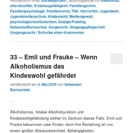
Veröffentlicht unter
Uncategorized
|
Verschlagwortet mit
AlineStrutz
,
Link
Teilen
elternkonflikt
,
Erziehungsfähigkeit
,
Familiengericht
,
Familienpsychologie
,
Familienrecht
,
FSK
,
Horrorfilm
,
Jugendamt
,
Jugendmedienschutz
,
Kindeswohl
,
Mediengewalt
,
psychologischesGutachten
,
SalzigerPudding
,
SebastianBartoschek
,
Sorgerecht
,
Umgangspflegschaft
,
Umgangsrecht
|
Schreibe einen Kommentar
33 – Emil und Frauke – Wenn
Alkoholismus das
Kindeswohl gefährdet
Veröffentlicht am
4. Mai 2026
von
Sebastian
Bartoschek
Alkoholismus, fetales Alkoholsyndrom und
Kindeswohlgefährdung stehen im Zentrum dieses Falls: Emil und
Frauke bekommen zwei Kinder, doch ihre Beziehung ist von
einem großen Altersunterschied, Abhängigkeiten,