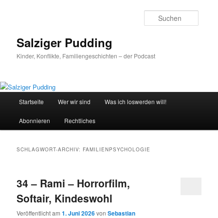
Zum
Zum
primären
sekundären
Suche
Inhalt
Inhalt
springen
springen
Salziger Pudding
Kinder, Konflikte, Familiengeschichten – der Podcast
Hauptmenü
Startseite
Wer wir sind
Was ich loswerden will!
Abonnieren
Rechtliches
SCHLAGWORT-ARCHIV:
FAMILIENPSYCHOLOGIE
34 – Rami – Horrorfilm,
Softair, Kindeswohl
Veröffentlicht am
1. Juni 2026
von
Sebastian