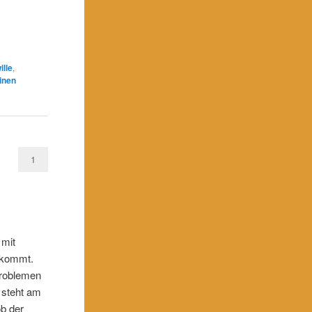
ille
,
inen
1
 mit
e kommt.
 Problemen
 steht am
ob der