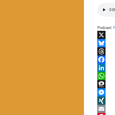
Podcast:
X
Bluesky
Threads
Facebook
LinkedIn
WhatsApp
Threema
Messenge
XING