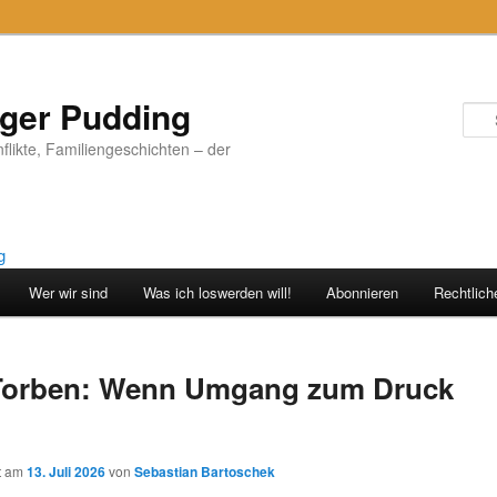
iger Pudding
nflikte, Familiengeschichten – der
Wer wir sind
Was ich loswerden will!
Abonnieren
Rechtlich
 Torben: Wenn Umgang zum Druck
ht am
13. Juli 2026
von
Sebastian Bartoschek