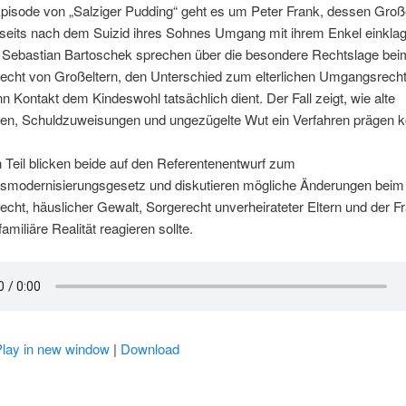
Episode von „Salziger Pudding“ geht es um Peter Frank, dessen Groß
rseits nach dem Suizid ihres Sohnes Umgang mit ihrem Enkel einklag
d Sebastian Bartoschek sprechen über die besondere Rechtslage bei
cht von Großeltern, den Unterschied zum elterlichen Umgangsrecht
n Kontakt dem Kindeswohl tatsächlich dient. Der Fall zeigt, wie alte
gen, Schuldzuweisungen und ungezügelte Wut ein Verfahren prägen 
 Teil blicken beide auf den Referentenentwurf zum
tsmodernisierungsgesetz und diskutieren mögliche Änderungen beim
ht, häuslicher Gewalt, Sorgerecht unverheirateter Eltern und der Fr
amiliäre Realität reagieren sollte.
Play in new window
|
Download