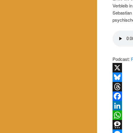
Verbleib i
Sebastian 
psychische
Podcast:
X
Bluesky
Threads
Facebook
LinkedIn
WhatsApp