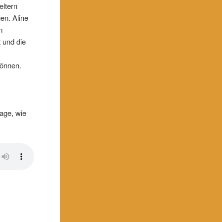
eltern
en. Aline
m
 und die
können.
age, wie