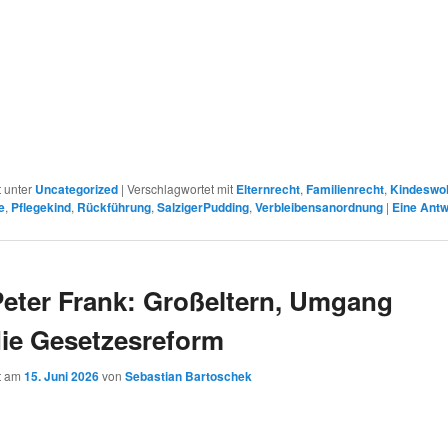
r
t unter
Uncategorized
|
Verschlagwortet mit
Elternrecht
,
Familienrecht
,
Kindeswo
e
,
Pflegekind
,
Rückführung
,
SalzigerPudding
,
Verbleibensanordnung
|
Eine
Antw
Peter Frank: Großeltern, Umgang
ie Gesetzesreform
ht am
15. Juni 2026
von
Sebastian Bartoschek