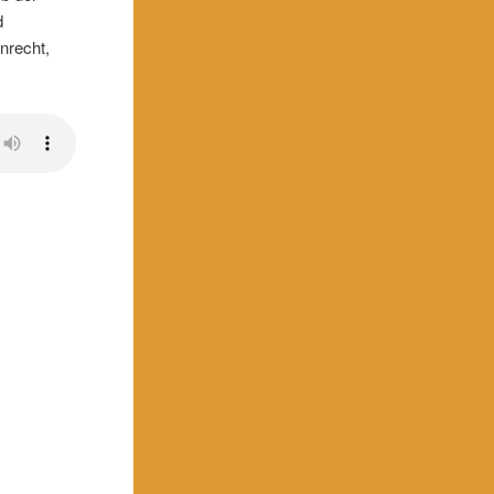
d
nrecht,