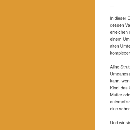
In dieser 
dessen Va
erreichen 
einem Umzu
alten Umfe
komplexer
Aline Stru
Umgangsan
kann, wenn
Kind, das
Mutter od
automatis
eine schne
Und wir si