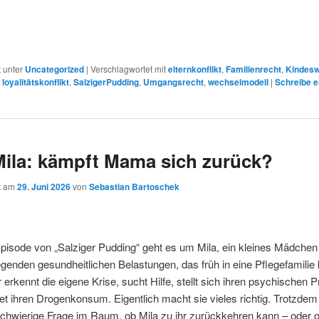
t unter
Uncategorized
|
Verschlagwortet mit
elternkonflikt
,
Familienrecht
,
Kindesw
,
loyalitätskonflikt
,
SalzigerPudding
,
Umgangsrecht
,
wechselmodell
|
Schreibe e
Mila: kämpft Mama sich zurück?
ht am
29. Juni 2026
von
Sebastian Bartoschek
Episode von „Salziger Pudding“ geht es um Mila, ein kleines Mädchen
enden gesundheitlichen Belastungen, das früh in eine Pflegefamili
r erkennt die eigene Krise, sucht Hilfe, stellt sich ihren psychischen
t ihren Drogenkonsum. Eigentlich macht sie vieles richtig. Trotzdem
chwierige Frage im Raum, ob Mila zu ihr zurückkehren kann – oder 