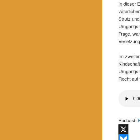
In dieser 
väterliche
Strutz un
Umgangsre
Frage, wan
Verletzun
Im zweiten
Kindschaf
Umgangsrec
Recht auf f
Podcast:
X