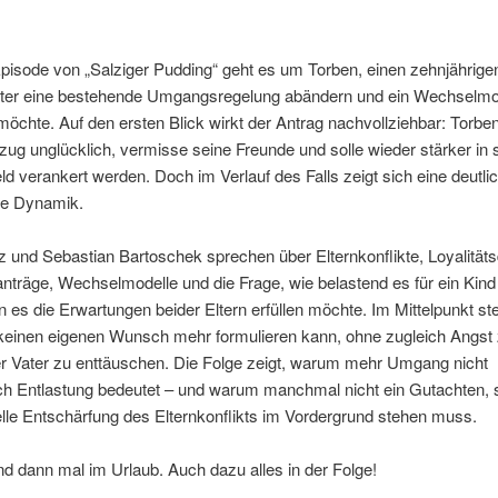
Episode von „Salziger Pudding“ geht es um Torben, einen zehnjährig
ter eine bestehende Umgangsregelung abändern und ein Wechselmo
möchte. Auf den ersten Blick wirkt der Antrag nachvollziehbar: Torbe
g unglücklich, vermisse seine Freunde und solle wieder stärker in
ld verankert werden. Doch im Verlauf des Falls zeigt sich eine deutli
e Dynamik.
tz und Sebastian Bartoschek sprechen über Elternkonflikte, Loyalität
träge, Wechselmodelle und die Frage, wie belastend es für ein Kin
 es die Erwartungen beider Eltern erfüllen möchte. Im Mittelpunkt ste
 keinen eigenen Wunsch mehr formulieren kann, ohne zugleich Angst
er Vater zu enttäuschen. Die Folge zeigt, warum mehr Umgang nicht
ch Entlastung bedeutet – und warum manchmal nicht ein Gutachten,
lle Entschärfung des Elternkonflikts im Vordergrund stehen muss.
nd dann mal im Urlaub. Auch dazu alles in der Folge!