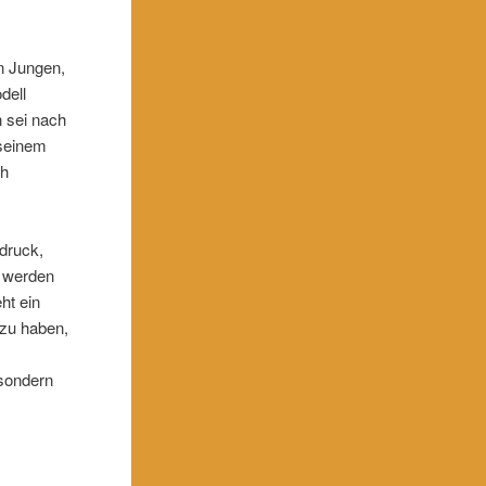
en Jungen,
dell
n sei nach
 seinem
ch
sdruck,
d werden
ht ein
 zu haben,
 sondern