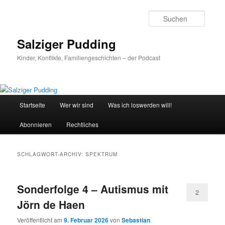
Zum
Zum
primären
sekundären
Suche
Inhalt
Inhalt
springen
springen
Salziger Pudding
Kinder, Konflikte, Familiengeschichten – der Podcast
Hauptmenü
Startseite
Wer wir sind
Was ich loswerden will!
Abonnieren
Rechtliches
SCHLAGWORT-ARCHIV:
SPEKTRUM
Sonderfolge 4 – Autismus mit
2
Jörn de Haen
Veröffentlicht am
9. Februar 2026
von
Sebastian