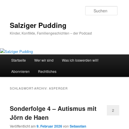
Zum
Zum
primären
sekundären
Suche
Inhalt
Inhalt
springen
springen
Salziger Pudding
Kinder, Konflikte, Familiengeschichten – der Podcast
Hauptmenü
Startseite
Wer wir sind
Was ich loswerden will!
Abonnieren
Rechtliches
SCHLAGWORT-ARCHIV:
ASPERGER
Sonderfolge 4 – Autismus mit
2
Jörn de Haen
Veröffentlicht am
9. Februar 2026
von
Sebastian