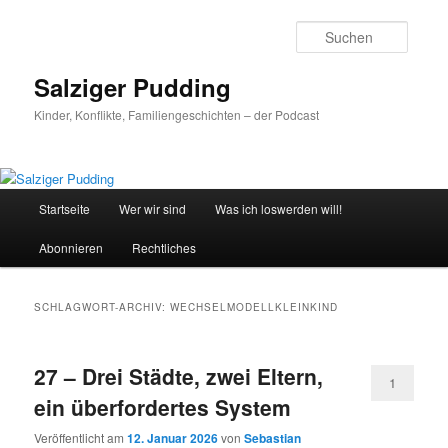
Zum
Zum
primären
sekundären
Suche
Inhalt
Inhalt
springen
springen
Salziger Pudding
Kinder, Konflikte, Familiengeschichten – der Podcast
Hauptmenü
Startseite
Wer wir sind
Was ich loswerden will!
Abonnieren
Rechtliches
SCHLAGWORT-ARCHIV:
WECHSELMODELLKLEINKIND
27 – Drei Städte, zwei Eltern,
1
ein überfordertes System
Veröffentlicht am
12. Januar 2026
von
Sebastian