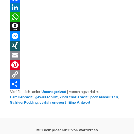
Facebook
LinkedIn
WhatsApp
Threema
Messenger
XING
Email
Pinterest
Copy
Veröffentlicht unter
Uncategorized
|
Verschlagwortet mit
Link
Teilen
Familienrecht
,
gewaltschutz
,
kindschaftsrecht
,
podcastdeutsch
,
SalzigerPudding
,
verfahrenswert
|
Eine
Antwort
Mit Stolz präsentiert von WordPress