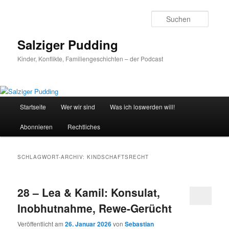
Zum
Zum
primären
sekundären
Suche
Inhalt
Inhalt
springen
springen
Salziger Pudding
Kinder, Konflikte, Familiengeschichten – der Podcast
Hauptmenü
Startseite
Wer wir sind
Was ich loswerden will!
Abonnieren
Rechtliches
SCHLAGWORT-ARCHIV:
KINDSCHAFTSRECHT
28 – Lea & Kamil: Konsulat,
Inobhutnahme, Rewe-Gerücht
Veröffentlicht am
26. Januar 2026
von
Sebastian