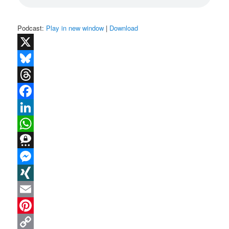
Podcast:
Play in new window
|
Download
X
Bluesky
Threads
Facebook
LinkedIn
WhatsApp
Threema
Messenger
XING
Email
Pinterest