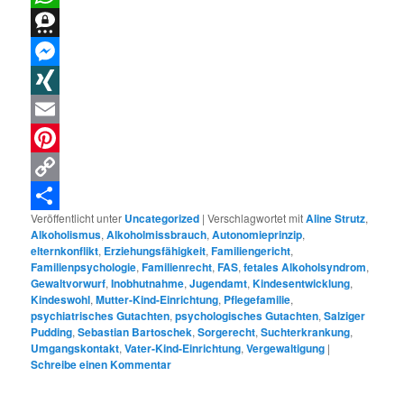
WhatsApp
Threema
Messenger
XING
Email
Pinterest
Copy
Veröffentlicht unter
Uncategorized
|
Verschlagwortet mit
Aline Strutz
,
Link
Teilen
Alkoholismus
,
Alkoholmissbrauch
,
Autonomieprinzip
,
elternkonflikt
,
Erziehungsfähigkeit
,
Familiengericht
,
Familienpsychologie
,
Familienrecht
,
FAS
,
fetales Alkoholsyndrom
,
Gewaltvorwurf
,
Inobhutnahme
,
Jugendamt
,
Kindesentwicklung
,
Kindeswohl
,
Mutter-Kind-Einrichtung
,
Pflegefamilie
,
psychiatrisches Gutachten
,
psychologisches Gutachten
,
Salziger
Pudding
,
Sebastian Bartoschek
,
Sorgerecht
,
Suchterkrankung
,
Umgangskontakt
,
Vater-Kind-Einrichtung
,
Vergewaltigung
|
Schreibe einen Kommentar