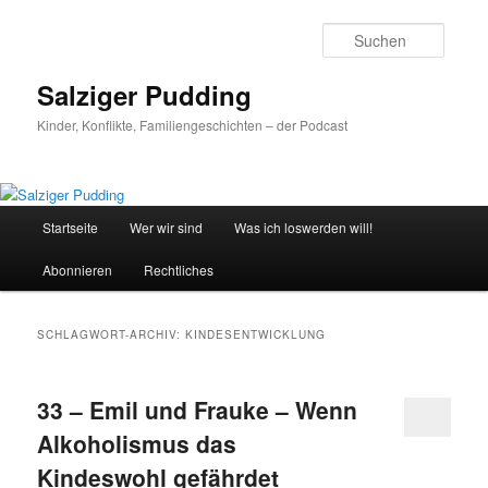
Zum
Zum
primären
sekundären
Suche
Inhalt
Inhalt
springen
springen
Salziger Pudding
Kinder, Konflikte, Familiengeschichten – der Podcast
Hauptmenü
Startseite
Wer wir sind
Was ich loswerden will!
Abonnieren
Rechtliches
SCHLAGWORT-ARCHIV:
KINDESENTWICKLUNG
33 – Emil und Frauke – Wenn
Alkoholismus das
Kindeswohl gefährdet