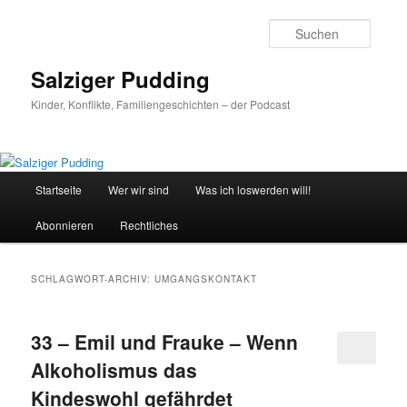
Zum
Zum
primären
sekundären
Suche
Inhalt
Inhalt
springen
springen
Salziger Pudding
Kinder, Konflikte, Familiengeschichten – der Podcast
Hauptmenü
Startseite
Wer wir sind
Was ich loswerden will!
Abonnieren
Rechtliches
SCHLAGWORT-ARCHIV:
UMGANGSKONTAKT
33 – Emil und Frauke – Wenn
Alkoholismus das
Kindeswohl gefährdet