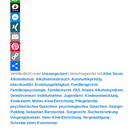
WhatsApp
Threema
Messenger
XING
Email
Pinterest
Copy
Veröffentlicht unter
Uncategorized
|
Verschlagwortet mit
Aline Strutz
,
Link
Teilen
Alkoholismus
,
Alkoholmissbrauch
,
Autonomieprinzip
,
elternkonflikt
,
Erziehungsfähigkeit
,
Familiengericht
,
Familienpsychologie
,
Familienrecht
,
FAS
,
fetales Alkoholsyndrom
,
Gewaltvorwurf
,
Inobhutnahme
,
Jugendamt
,
Kindesentwicklung
,
Kindeswohl
,
Mutter-Kind-Einrichtung
,
Pflegefamilie
,
psychiatrisches Gutachten
,
psychologisches Gutachten
,
Salziger
Pudding
,
Sebastian Bartoschek
,
Sorgerecht
,
Suchterkrankung
,
Umgangskontakt
,
Vater-Kind-Einrichtung
,
Vergewaltigung
|
Schreibe einen Kommentar