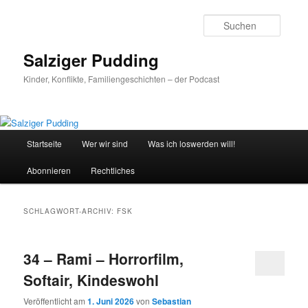
Zum
Zum
primären
sekundären
Suche
Inhalt
Inhalt
springen
springen
Salziger Pudding
Kinder, Konflikte, Familiengeschichten – der Podcast
Hauptmenü
Startseite
Wer wir sind
Was ich loswerden will!
Abonnieren
Rechtliches
SCHLAGWORT-ARCHIV:
FSK
34 – Rami – Horrorfilm,
Softair, Kindeswohl
Veröffentlicht am
1. Juni 2026
von
Sebastian