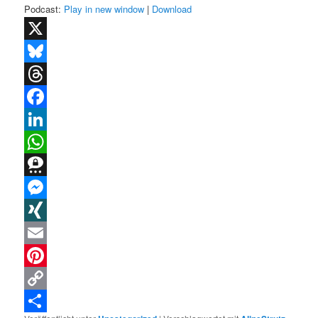
Podcast:
Play in new window
|
Download
X
Bluesky
Threads
Facebook
LinkedIn
WhatsApp
Threema
Messenger
XING
Email
Pinterest
Copy