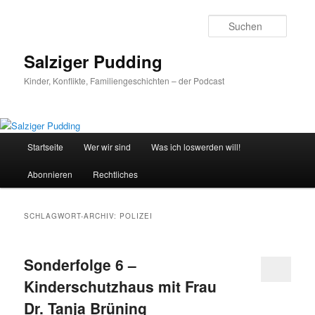
Zum
Zum
primären
sekundären
Suche
Inhalt
Inhalt
springen
springen
Salziger Pudding
Kinder, Konflikte, Familiengeschichten – der Podcast
Hauptmenü
Startseite
Wer wir sind
Was ich loswerden will!
Abonnieren
Rechtliches
SCHLAGWORT-ARCHIV:
POLIZEI
Sonderfolge 6 –
Kinderschutzhaus mit Frau
Dr. Tanja Brüning