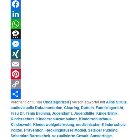
Threads
Facebook
LinkedIn
WhatsApp
Threema
Messenger
XING
Email
Pinterest
Copy
Veröffentlicht unter
Uncategorized
|
Verschlagwortet mit
Aline Strutz
,
Link
Teilen
audiovisuelle Dokumentation
,
Clearing
,
Datteln
,
Familiengericht
,
Frau Dr. Tanja Brüning
,
Jugendamt
,
Jugendhilfe
,
Kinderklinik
,
Kinderschutz
,
Kinderschutzambulanz
,
Kinderschutzhaus
,
Kindeswohl
,
Kindeswohlgefährdung
,
medizinischer Kinderschutz
,
Polizei
,
Prävention
,
Recklinghäuser Modell
,
Salziger Pudding
,
Sebastian Bartoschek
,
sexualisierte Gewalt
,
Sonderfolge
,