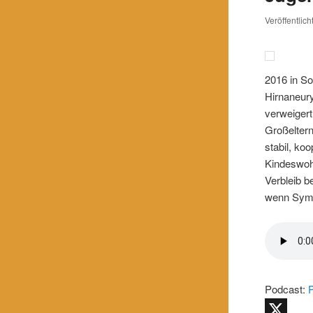
Veröffentlic
2016 in So
Hirnaneur
verweigert
Großeltern
stabil, ko
Kindeswoh
Verbleib b
wenn Sympa
Podcast: