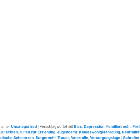
r
t unter
Uncategorized
|
Verschlagwortet mit
Bias
,
Depression
,
Familienrecht
,
Frei
Gutachten
,
Hilfen zur Erziehung
,
Jugendamt
,
Kindeswohlgefährdung
,
Neutralitä
tische Schmerzen
,
Sorgerecht
,
Trauer
,
Vaterrolle
,
Versorgungslage
|
Schreibe