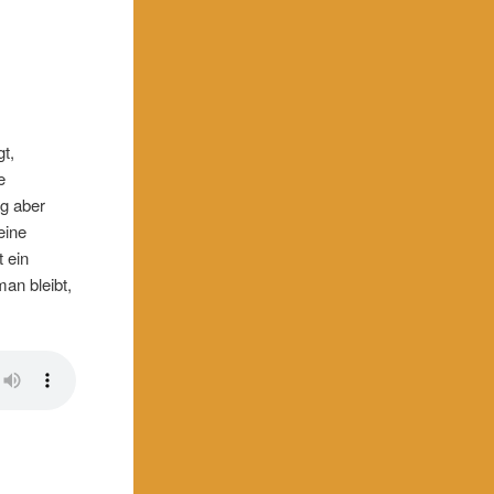
t,
e
ag aber
eine
 ein
an bleibt,