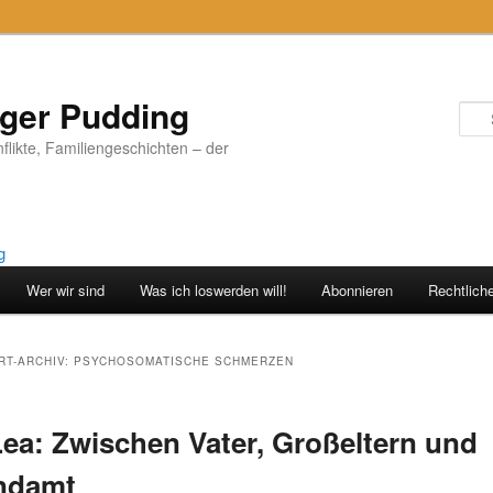
iger Pudding
nflikte, Familiengeschichten – der
Wer wir sind
Was ich loswerden will!
Abonnieren
Rechtlich
T-ARCHIV:
PSYCHOSOMATISCHE SCHMERZEN
Lea: Zwischen Vater, Großeltern und
ndamt