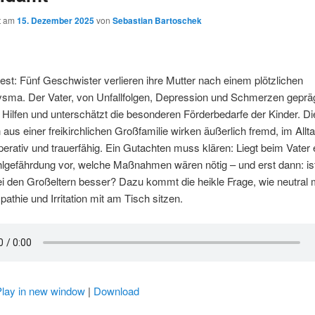
ht am
15. Dezember 2025
von
Sebastian Bartoschek
est: Fünf Geschwister verlieren ihre Mutter nach einem plötzlichen
ysma. Der Vater, von Unfallfolgen, Depression und Schmerzen gepräg
 Hilfen und unterschätzt die besonderen Förderbedarfe der Kinder. Di
 aus einer freikirchlichen Großfamilie wirken äußerlich fremd, im Allt
operativ und trauerfähig. Ein Gutachten muss klären: Liegt beim Vater 
lgefährdung vor, welche Maßnahmen wären nötig – und erst dann: ist
ei den Großeltern besser? Dazu kommt die heikle Frage, wie neutral m
thie und Irritation mit am Tisch sitzen.
Play in new window
|
Download