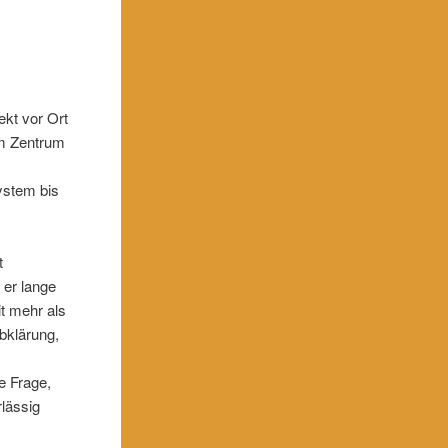
ekt vor Ort
Im Zentrum
ystem bis
t
 er lange
it mehr als
bklärung,
e Frage,
rlässig