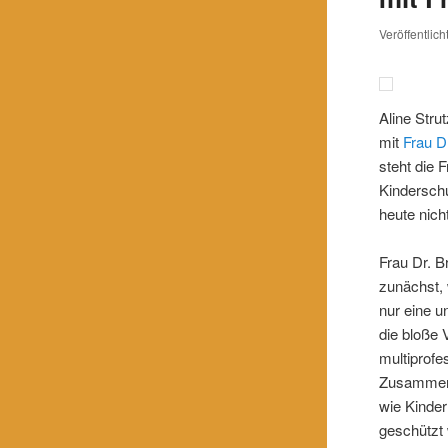
Veröffentlic
Aline Stru
mit
Frau D
steht die 
Kindersch
heute nich
Frau Dr. B
zunächst, 
nur eine u
die bloße 
multiprofe
Zusammena
wie Kinder
geschützt