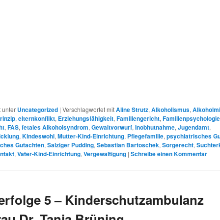
r
t unter
Uncategorized
|
Verschlagwortet mit
Aline Strutz
,
Alkoholismus
,
Alkoholm
rinzip
,
elternkonflikt
,
Erziehungsfähigkeit
,
Familiengericht
,
Familienpsychologi
ht
,
FAS
,
fetales Alkoholsyndrom
,
Gewaltvorwurf
,
Inobhutnahme
,
Jugendamt
,
icklung
,
Kindeswohl
,
Mutter-Kind-Einrichtung
,
Pflegefamilie
,
psychiatrisches G
sches Gutachten
,
Salziger Pudding
,
Sebastian Bartoschek
,
Sorgerecht
,
Suchter
ntakt
,
Vater-Kind-Einrichtung
,
Vergewaltigung
|
Schreibe einen Kommentar
rfolge 5 – Kinderschutzambulanz
rau Dr. Tanja Brüning