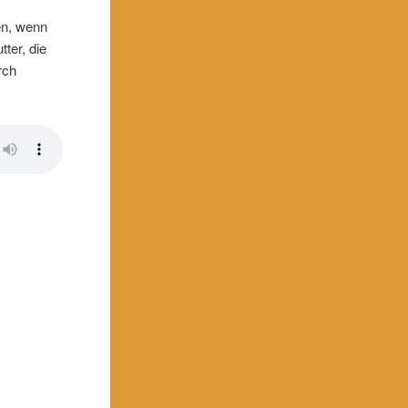
den, wenn
ter, die
rch