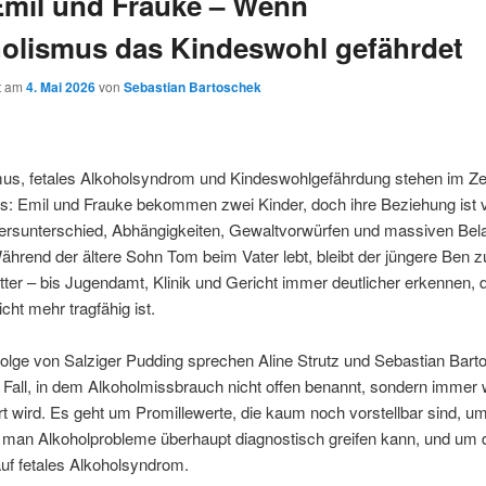
Emil und Frauke – Wenn
olismus das Kindeswohl gefährdet
ht am
4. Mai 2026
von
Sebastian Bartoschek
mus, fetales Alkoholsyndrom und Kindeswohlgefährdung stehen im Z
ls: Emil und Frauke bekommen zwei Kinder, doch ihre Beziehung ist
tersunterschied, Abhängigkeiten, Gewaltvorwürfen und massiven Bel
ährend der ältere Sohn Tom beim Vater lebt, bleibt der jüngere Ben 
tter – bis Jugendamt, Klinik und Gericht immer deutlicher erkennen, 
icht mehr tragfähig ist.
Folge von Salziger Pudding sprechen Aline Strutz und Sebastian Bar
 Fall, in dem Alkoholmissbrauch nicht offen benannt, sondern immer 
rt wird. Es geht um Promillewerte, die kaum noch vorstellbar sind, um
e man Alkoholprobleme überhaupt diagnostisch greifen kann, und um 
uf fetales Alkoholsyndrom.