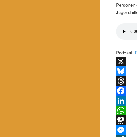
Personen 
Jugendhilf
Podcast:
X
Bluesky
Threads
Facebook
LinkedIn
WhatsApp
Threema