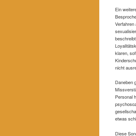
Ein weiter
Besprochen
Verfahren 
sexualisie
beschreibt
Loyalitäts
klaren, so
Kinderschu
nicht ausr
Daneben g
Missverstä
Personal h
psychosozi
gesellscha
etwas schi
Diese Sond