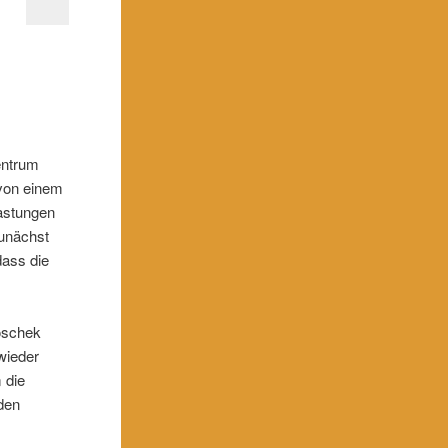
entrum
 von einem
astungen
zunächst
dass die
toschek
wieder
 die
den