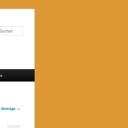
Suchen
es
 Beiträge
→