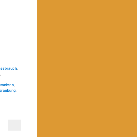
issbrauch
,
e
,
utachten
,
krankung
,