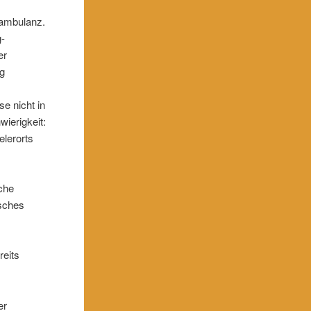
zambulanz.
g-
er
ng
se nicht in
wierigkeit:
elerorts
che
isches
d
reits
er