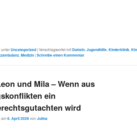
r
t unter
Uncategorized
|
Verschlagwortet mit
Datteln
,
Jugendhilfe
,
Kinderklinik
,
Ki
tzambulanz
,
Medizin
|
Schreibe einen Kommentar
Leon und Mila – Wenn aus
gskonflikten ein
rechtsgutachten wird
ht am
6. April 2026
von
Julina