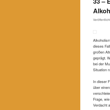
33 – 
Alkoh
Veröffentlic
Alkoholis
dieses Fal
großen Al
geprägt. W
bei der Mu
Situation n
In dieser 
über einen
verschleie
Frage, wi
Verdacht a