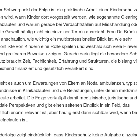
er Schwerpunkt der Folge ist die praktische Arbeit einer Kinderschut
 wird, wann Kinder dort vorgestellt werden, wie sogenannte Clearin
ablaufen und warum gerade bei Verdachtsfällen auf Misshandlung od
rte Gewalt häufig nicht ein einzelner Termin ausreicht. Frau Dr. Brüni
 anschaulich, wie wichtig ein multiprofessioneller Blick ist, wie sehr
konflikte von Kindern eine Rolle spielen und weshalb sich viele Hinwei
fort greifbaren Beweisen zeigen. Gerade darin liegt die besondere Sch
tz braucht Zeit, Fachlichkeit, Erfahrung und Strukturen, die bislang vi
eichend finanziert und gesetzlich verankert sind.
eht es auch um Erwartungen von Eltern an Notfallambulanzen, typis
ndnisse in Klinikabläufen und die Belastungen, unter denen medizin
eute arbeitet. Die Folge verknüpft damit medizinische, juristische un
ale Perspektiven und gibt einen seltenen Einblick in ein Feld, das
ftlich enorm relevant ist, aber häufig erst dann sichtbar wird, wenn be
efgelaufen ist.
erfolge zeigt eindrücklich, dass Kinderschutz keine Aufgabe einzeln