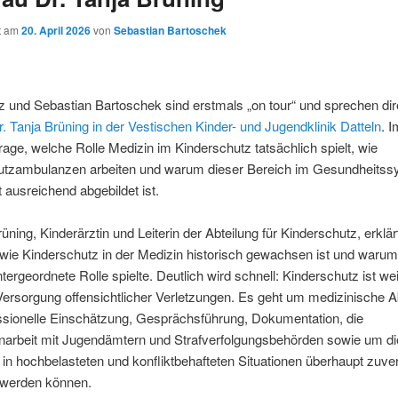
ht am
20. April 2026
von
Sebastian Bartoschek
tz und Sebastian Bartoschek sind erstmals „on tour“ und sprechen dir
r. Tanja Brüning in der Vestischen Kinder- und Jugendklinik Datteln
. 
Frage, welche Rolle Medizin im Kinderschutz tatsächlich spielt, wie
utzambulanzen arbeiten und warum dieser Bereich im Gesundheitss
t ausreichend abgebildet ist.
rüning, Kinderärztin und Leiterin der Abteilung für Kinderschutz, erklär
wie Kinderschutz in der Medizin historisch gewachsen ist und warum
ntergeordnete Rolle spielte. Deutlich wird schnell: Kinderschutz ist we
Versorgung offensichtlicher Verletzungen. Es geht um medizinische A
ssionelle Einschätzung, Gesprächsführung, Dokumentation, die
rbeit mit Jugendämtern und Strafverfolgungsbehörden sowie um di
 in hochbelasteten und konfliktbehafteten Situationen überhaupt zuve
 werden können.