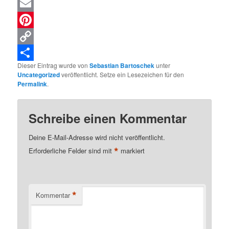
XING
Email
Pinterest
Copy
Dieser Eintrag wurde von
Sebastian Bartoschek
unter
Link
Teilen
Uncategorized
veröffentlicht. Setze ein Lesezeichen für den
Permalink
.
Schreibe einen Kommentar
Deine E-Mail-Adresse wird nicht veröffentlicht.
*
Erforderliche Felder sind mit
markiert
*
Kommentar