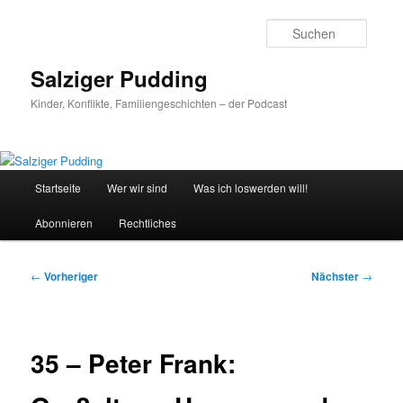
Zum
primären
Suche
Inhalt
springen
Salziger Pudding
Kinder, Konflikte, Familiengeschichten – der Podcast
Hauptmenü
Startseite
Wer wir sind
Was ich loswerden will!
Abonnieren
Rechtliches
Beitragsnavigation
←
Vorheriger
Nächster
→
35 – Peter Frank: