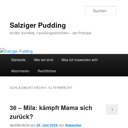
Zum
Zum
primären
sekundären
Suche
Inhalt
Inhalt
springen
springen
Salziger Pudding
Kinder, Konflikte, Familiengeschichten – der Podcast
Hauptmenü
Startseite
Wer wir sind
Was ich loswerden will!
Abonnieren
Rechtliches
SCHLAGWORT-ARCHIV:
ELTERNRECHT
36 – Mila: kämpft Mama sich
1
zurück?
Veröffentlicht am
29. Juni 2026
von
Sebastian