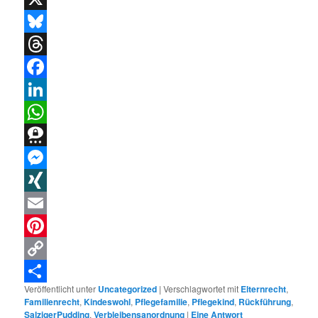
X
Bluesky
Threads
Facebook
LinkedIn
WhatsApp
Threema
Messenger
XING
Email
Pinterest
Copy
Veröffentlicht unter
Uncategorized
|
Verschlagwortet mit
Elternrecht
,
Link
Teilen
Familienrecht
,
Kindeswohl
,
Pflegefamilie
,
Pflegekind
,
Rückführung
,
SalzigerPudding
,
Verbleibensanordnung
|
Eine
Antwort