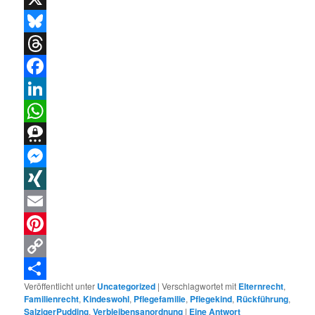
X
Bluesky
Threads
Facebook
LinkedIn
WhatsApp
Threema
Messenger
XING
Email
Pinterest
Copy
Veröffentlicht unter
Uncategorized
|
Verschlagwortet mit
Elternrecht
,
Link
Teilen
Familienrecht
,
Kindeswohl
,
Pflegefamilie
,
Pflegekind
,
Rückführung
,
SalzigerPudding
,
Verbleibensanordnung
|
Eine
Antwort