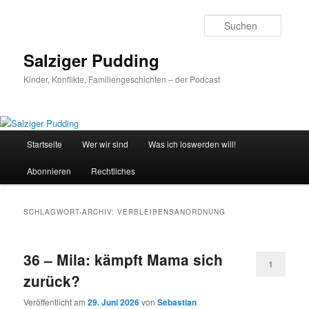
Zum
Zum
primären
sekundären
Suche
Inhalt
Inhalt
springen
springen
Salziger Pudding
Kinder, Konflikte, Familiengeschichten – der Podcast
Hauptmenü
Startseite
Wer wir sind
Was ich loswerden will!
Abonnieren
Rechtliches
SCHLAGWORT-ARCHIV:
VERBLEIBENSANORDNUNG
36 – Mila: kämpft Mama sich
1
zurück?
Veröffentlicht am
29. Juni 2026
von
Sebastian