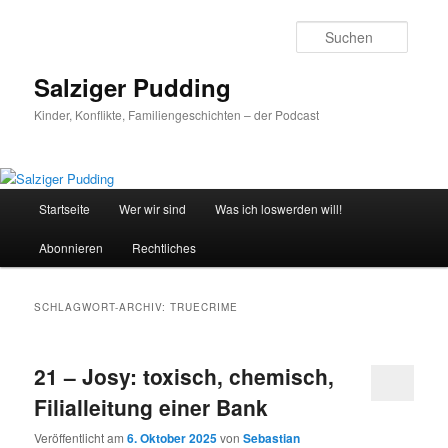
Zum
Zum
primären
sekundären
Suche
Inhalt
Inhalt
springen
springen
Salziger Pudding
Kinder, Konflikte, Familiengeschichten – der Podcast
Hauptmenü
Startseite
Wer wir sind
Was ich loswerden will!
Abonnieren
Rechtliches
SCHLAGWORT-ARCHIV:
TRUECRIME
21 – Josy: toxisch, chemisch,
Filialleitung einer Bank
Veröffentlicht am
6. Oktober 2025
von
Sebastian