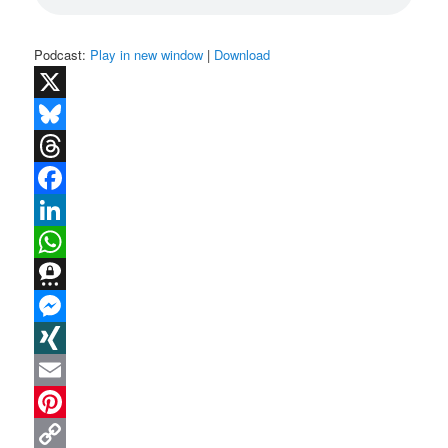
Podcast:
Play in new window
|
Download
X
Bluesky
Threads
Facebook
LinkedIn
WhatsApp
Threema
Messenger
XING
Email
Pinterest