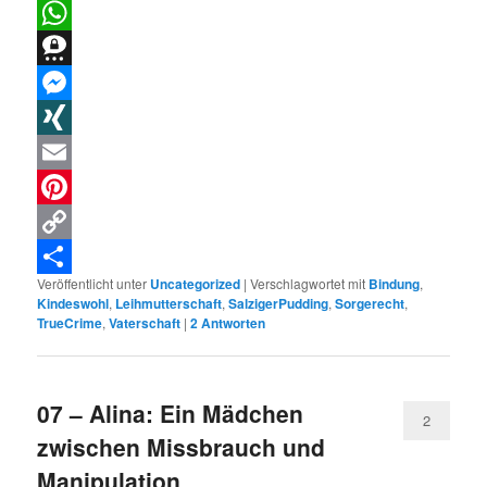
LinkedIn
WhatsApp
Threema
Messenger
XING
Email
Pinterest
Copy
Veröffentlicht unter
Uncategorized
|
Verschlagwortet mit
Bindung
,
Link
Teilen
Kindeswohl
,
Leihmutterschaft
,
SalzigerPudding
,
Sorgerecht
,
TrueCrime
,
Vaterschaft
|
2
Antworten
07 – Alina: Ein Mädchen
2
zwischen Missbrauch und
Manipulation