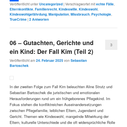
Veröffentlicht unter
Uncategorized
|
Verschlagwortet mit
echte Fälle
,
Link
Teilen
Elternkonflikte
,
Familienrecht
,
Kindeswille
,
Kindeswohl
,
Kindeswohlgefährdung
,
Manipulation
,
Missbrauch
,
Psychologie
,
TrueCrime
|
2
Antworten
06 – Gutachten, Gerichte und
3
ein Kind: Der Fall Kim (Teil 2)
Veröffentlicht am
24. Februar 2025
von
Sebastian
Bartoschek
In der zweiten Folge zum Fall Kim beleuchten Aline Strutz und
Sebastian Bartoschek die juristischen und emotionalen
Herausforderungen rund um ein frühgeborenes Pflegekind. Im
Fokus stehen die konfliktreichen Auseinandersetzungen
zwischen Pflegefamilie, leiblichen Eltern, Jugendamt und
Gericht. Themen wie Kindeswohl, mangelnde Mitwirkung der
Eltern, kulturelle Unterschiede und die oft widersprüchliche Rolle