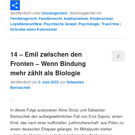
Copy
Veröffentlicht unter
Uncategorized
|
Verschlagwortet mit
Link
Teilen
Familiengericht
,
Familienrecht
,
Inobhutnahme
,
Kinderschutz
,
Loyalitätskonflikte
,
Psychische Gewalt
,
Psychologie
,
TrueCrime
|
Schreibe einen Kommentar
14 – Emil zwischen den
2
Fronten – Wenn Bindung
mehr zählt als Biologie
Veröffentlicht am
2. Juni 2025
von
Sebastian
Bartoschek
In dieser Folge analysieren Aline Strutz und Sebastian
Bartoschek den außergewöhnlichen Fall von Emil Sajons, einem
Kind, das nach einer inoffiziellen „Leihmutterschaft“ aus Polen zu
einem deutschen Ehepaar gelangte. Im Mittelpunkt stehen