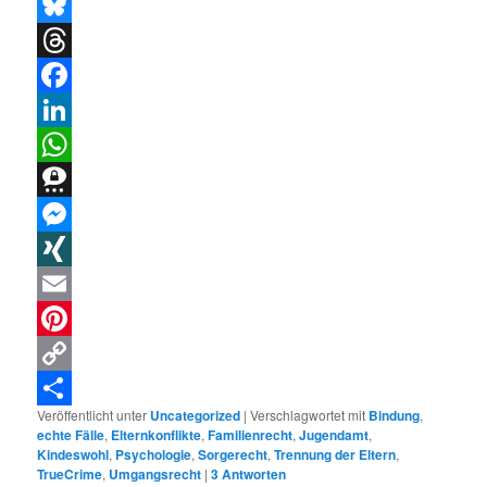
X
Bluesky
Threads
Facebook
LinkedIn
WhatsApp
Threema
Messenger
XING
Email
Pinterest
Copy
Veröffentlicht unter
Uncategorized
|
Verschlagwortet mit
Bindung
,
Link
Teilen
echte Fälle
,
Elternkonflikte
,
Familienrecht
,
Jugendamt
,
Kindeswohl
,
Psychologie
,
Sorgerecht
,
Trennung der Eltern
,
TrueCrime
,
Umgangsrecht
|
3
Antworten