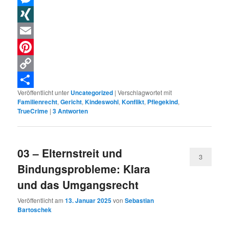
Messenger
XING
Email
Pinterest
Copy
Veröffentlicht unter
Uncategorized
|
Verschlagwortet mit
Link
Teilen
Familienrecht
,
Gericht
,
Kindeswohl
,
Konflikt
,
Pflegekind
,
TrueCrime
|
3
Antworten
03 – Elternstreit und
3
Bindungsprobleme: Klara
und das Umgangsrecht
Veröffentlicht am
13. Januar 2025
von
Sebastian
Bartoschek