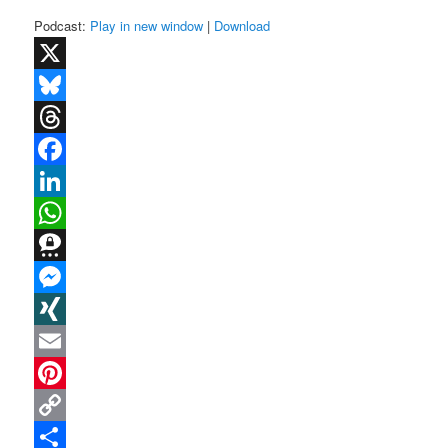
Podcast:
Play in new window
|
Download
X
Bluesky
Threads
Facebook
LinkedIn
WhatsApp
Threema
Messenger
XING
Email
Pinterest
Copy