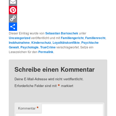
XING
Email
Pinterest
Copy
Dieser Eintrag wurde von
Sebastian Bartoschek
unter
Link
Teilen
Uncategorized
veröffentlicht und mit
Familiengericht
,
Familienrecht
,
Inobhutnahme
,
Kinderschutz
,
Loyalitätskonflikte
,
Psychische
Gewalt
,
Psychologie
,
TrueCrime
verschlagwortet. Setze ein
Lesezeichen für den
Permalink
.
Schreibe einen Kommentar
Deine E-Mail-Adresse wird nicht veröffentlicht.
*
Erforderliche Felder sind mit
markiert
*
Kommentar