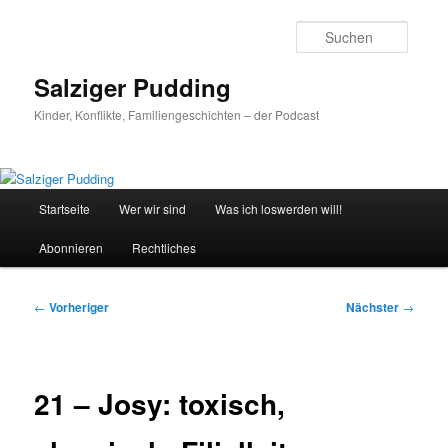
Zum
primären
Suche
Inhalt
springen
Salziger Pudding
Kinder, Konflikte, Familiengeschichten – der Podcast
Hauptmenü
Startseite
Wer wir sind
Was ich loswerden will!
Abonnieren
Rechtliches
Beitragsnavigation
←
Vorheriger
Nächster
→
21 – Josy: toxisch,