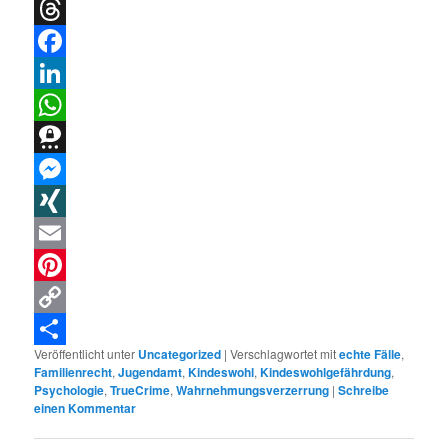
Bluesky
Threads
Facebook
LinkedIn
WhatsApp
Threema
Messenger
XING
Email
Pinterest
Copy
Veröffentlicht unter
Uncategorized
|
Verschlagwortet mit
echte Fälle
,
Link
Teilen
Familienrecht
,
Jugendamt
,
Kindeswohl
,
Kindeswohlgefährdung
,
Psychologie
,
TrueCrime
,
Wahrnehmungsverzerrung
|
Schreibe
einen Kommentar