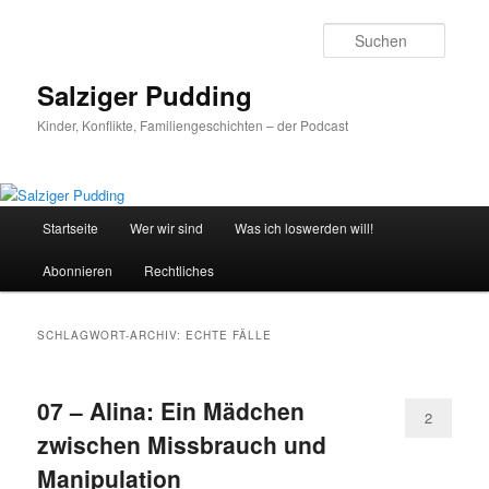
Zum
Zum
primären
sekundären
Suche
Inhalt
Inhalt
springen
springen
Salziger Pudding
Kinder, Konflikte, Familiengeschichten – der Podcast
Hauptmenü
Startseite
Wer wir sind
Was ich loswerden will!
Abonnieren
Rechtliches
SCHLAGWORT-ARCHIV:
ECHTE FÄLLE
07 – Alina: Ein Mädchen
2
zwischen Missbrauch und
Manipulation