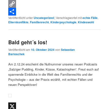
Pinterest
Copy
Veröffentlicht unter
Uncategorized
|
Verschlagwortet mit
echte Fälle
,
Link
Teilen
Elternkonflikte
,
Familienrecht
,
Kinderpsychologie
,
Kindeswohl
Bald geht´s los!
Veröffentlicht am
10. Oktober 2024
von
Sebastian
Bartoschek
Am 2.12.24 erscheint die Nullnummer unseres neuen Podcasts
„Salziger Pudding, Kinder, Küsse, Katastrophen“. Freut euch auf
spannende Einblicke in die Welt des Familienrechts und der
Psychologie – aus der Praxis erzählt, mit echten Fällen und
neuen Perspektiven!