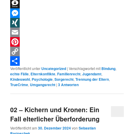
WhatsApp
Threema
Messenger
XING
Email
Pinterest
Copy
Veröffentlicht unter
Uncategorized
|
Verschlagwortet mit
Bindung
,
Link
Teilen
echte Fälle
,
Elternkonflikte
,
Familienrecht
,
Jugendamt
,
Kindeswohl
,
Psychologie
,
Sorgerecht
,
Trennung der Eltern
,
TrueCrime
,
Umgangsrecht
|
3
Antworten
02 – Kichern und Kronen: Ein
Fall elterlicher Überforderung
Veröffentlicht am
30. Dezember 2024
von
Sebastian
Bartoschek