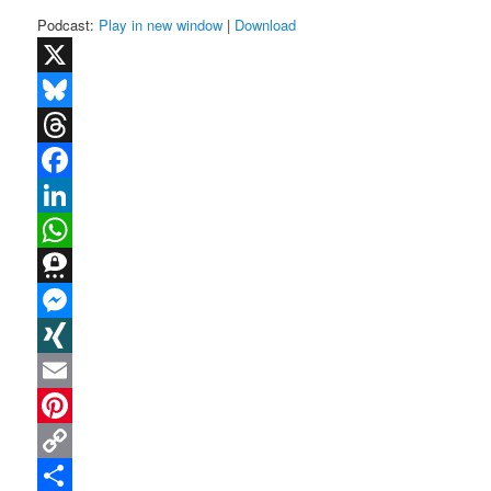
Podcast:
Play in new window
|
Download
X
Bluesky
Threads
Facebook
LinkedIn
WhatsApp
Threema
Messenger
XING
Email
Pinterest
Copy