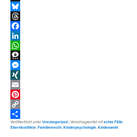
X
Bluesky
Threads
Facebook
LinkedIn
WhatsApp
Threema
Messenger
XING
Email
Pinterest
Copy
Veröffentlicht unter
Uncategorized
|
Verschlagwortet mit
echte Fälle
,
Link
Teilen
Elternkonflikte
,
Familienrecht
,
Kinderpsychologie
,
Kindeswohl