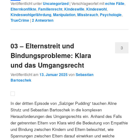
Veröffentlicht unter
Uncategorized
|
Verschlagwortet mit
echte Fälle
,
Link
Teilen
Elternkonflikte
,
Familienrecht
,
Kindeswille
,
Kindeswohl
,
Kindeswohlgefährdung
,
Manipulation
,
Missbrauch
,
Psychologie
,
TrueCrime
|
2
Antworten
03 – Elternstreit und
3
Bindungsprobleme: Klara
und das Umgangsrecht
Veröffentlicht am
13. Januar 2025
von
Sebastian
Bartoschek
In der dritten Episode von „Salziger Pudding“ tauchen Aline
Strutz und Sebastian Bartoschek in die komplexen
Herausforderungen des Umgangsrechts ein. Anhand des Falls
der getrennten Eltern von Klara wird die Bedeutung von Empathie
und Bindung zwischen Kindern und Eltern beleuchtet, wie
Spannungen zwischen Eltern darauf einwirken und welche