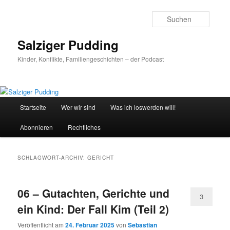
Zum
Zum
primären
sekundären
Suche
Inhalt
Inhalt
springen
springen
Salziger Pudding
Kinder, Konflikte, Familiengeschichten – der Podcast
Hauptmenü
Startseite
Wer wir sind
Was ich loswerden will!
Abonnieren
Rechtliches
SCHLAGWORT-ARCHIV:
GERICHT
06 – Gutachten, Gerichte und
3
ein Kind: Der Fall Kim (Teil 2)
Veröffentlicht am
24. Februar 2025
von
Sebastian