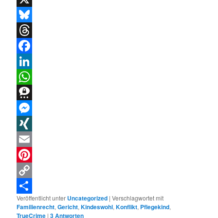
X
Bluesky
Threads
Facebook
LinkedIn
WhatsApp
Threema
Messenger
XING
Email
Pinterest
Copy
Veröffentlicht unter
Uncategorized
|
Verschlagwortet mit
Link
Teilen
Familienrecht
,
Gericht
,
Kindeswohl
,
Konflikt
,
Pflegekind
,
TrueCrime
|
3
Antworten