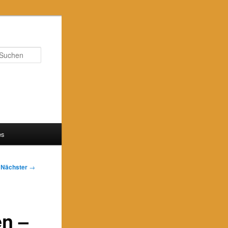
Suchen
es
Nächster
→
en –