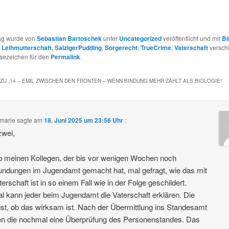
rag wurde von
Sebastian Bartoschek
unter
Uncategorized
veröffentlicht und mit
Bi
,
Leihmutterschaft
,
SalzigerPudding
,
Sorgerecht
,
TrueCrime
,
Vaterschaft
verschl
esezeichen für den
Permalink
.
ZU „
14 – EMIL ZWISCHEN DEN FRONTEN – WENN BINDUNG MEHR ZÄHLT ALS BIOLOGIE
“
marie
sagte am
18. Juni 2025 um 23:56 Uhr
:
zwei,
b meinen Kollegen, der bis vor wenigen Wochen noch
ndungen im Jugendamt gemacht hat, mal gefragt, wie das mit
terschaft ist in so einem Fall wie in der Folge geschildert.
l kann jeder beim Jugendamt die Vaterschaft erklären. Die
ist, ob das wirksam ist. Nach der Übermittlung ins Standesamt
n die nochmal eine Überprüfung des Personenstandes. Das