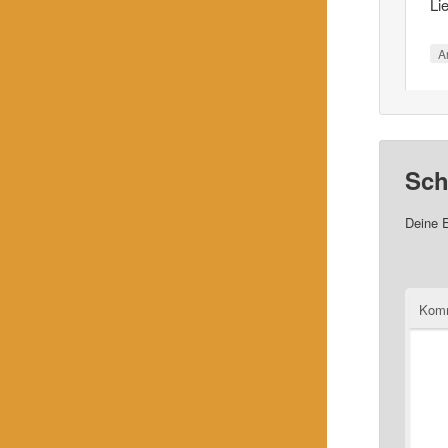
Li
A
Sch
Deine E
Kom