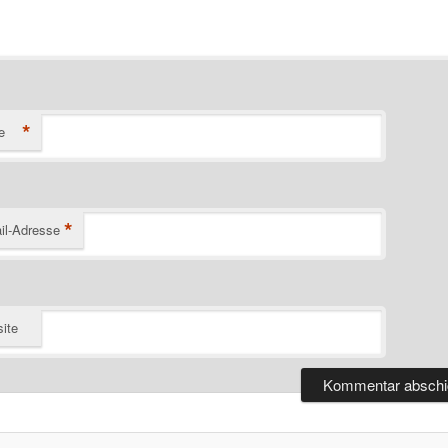
*
e
*
il-Adresse
ite