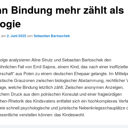
n Bindung mehr zählt als
logie
ht am
2. Juni 2025
von
Sebastian Bartoschek
Folge analysieren Aline Strutz und Sebastian Bartoschek den
nlichen Fall von Emil Sajons, einem Kind, das nach einer inoffizielle
rschaft“ aus Polen zu einem deutschen Ehepaar gelangte. Im Mittelp
istische Grauzonen zwischen biologischer Abstammung, rechtlicher 
age, welche Bindung letztlich zählt. Zwischen anonymen Anzeigen,
schem Druck aus dem polnischen Konsulat und einer fragwürdigen
en-Rhetorik des Kindsvaters entfaltet sich ein hochkomplexes Verf
, wie schnell psychologische und juristische Nebenkriegsschauplätze 
sentliche verstellen können: das Kindeswohl.