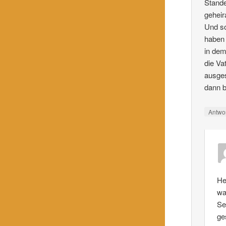
Stande
geheir
Und so
haben 
in dem
die Va
ausges
dann b
Antwo
He
wa
Se
ge