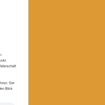
n
unkt
Vaterschaft
ahren. Der
den Blick