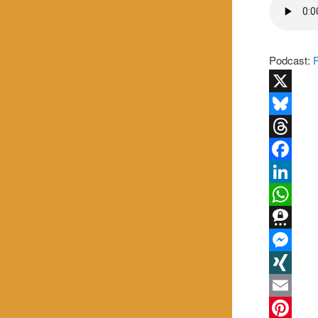
Podcast:
X
Bluesky
Threads
Facebook
LinkedIn
WhatsApp
Threema
Messenge
XING
Email