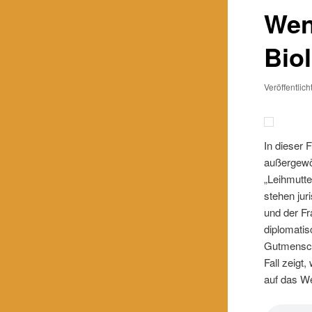
Wen
Bio
Veröffentlic
In dieser 
außergewöh
„Leihmutte
stehen jur
und der Fr
diplomati
Gutmensch
Fall zeigt
auf das We