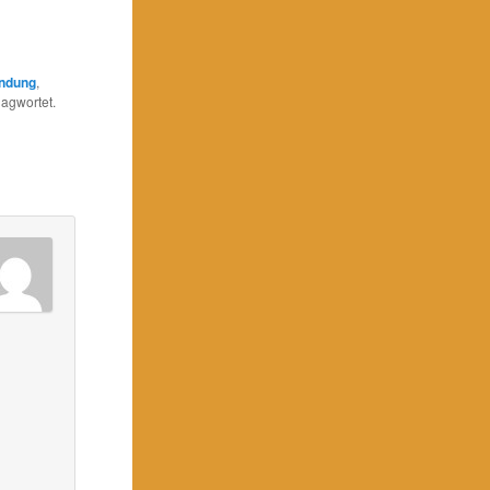
ndung
,
agwortet.