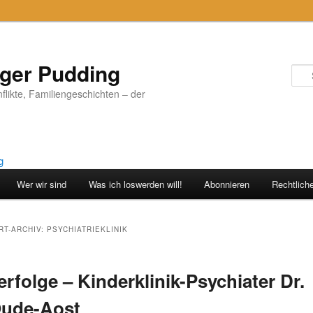
iger Pudding
nflikte, Familiengeschichten – der
Wer wir sind
Was ich loswerden will!
Abonnieren
Rechtlich
T-ARCHIV:
PSYCHIATRIEKLINIK
rfolge – Kinderklinik-Psychiater Dr.
Oude-Aost