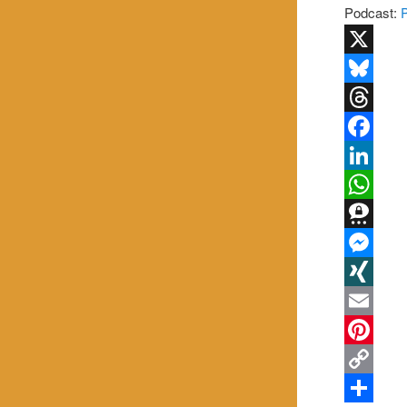
Podcast:
X
Bluesky
Threads
Facebook
LinkedIn
WhatsApp
Threema
Messenge
XING
Email
Pinterest
Copy