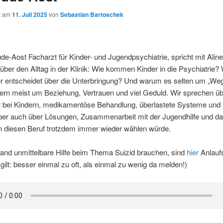
ht am
11. Juli 2025
von
Sebastian Bartoschek
de-Aost Facharzt für Kinder- und Jugendpsychiatrie, spricht mit Alin
über den Alltag in der Klinik: Wie kommen Kinder in die Psychiatrie?
er entscheidet über die Unterbringung? Und warum es selten um „We
ern meist um Beziehung, Vertrauen und viel Geduld. Wir sprechen ü
ät bei Kindern, medikamentöse Behandlung, überlastete Systeme und
ber auch über Lösungen, Zusammenarbeit mit der Jugendhilfe und da
 diesen Beruf trotzdem immer wieder wählen würde.
mand unmittelbare Hilfe beim Thema Suizid brauchen, sind
hier
Anlaufs
 gilt: besser einmal zu oft, als einmal zu wenig da melden!)