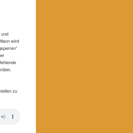
e und
 Wann wird
gsperren“
ber
 fehlende
rüber,
tellen zu