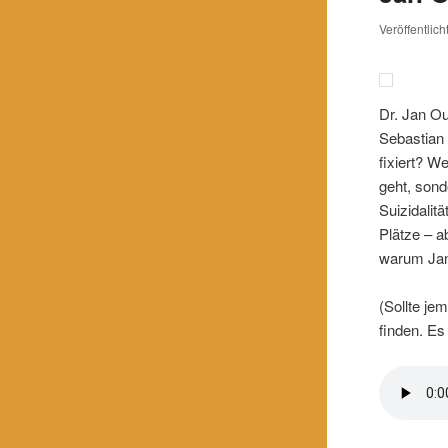
Veröffentlic
Dr. Jan Ou
Sebastian 
fixiert? W
geht, sond
Suizidalit
Plätze – a
warum Jan
(Sollte je
finden. Es