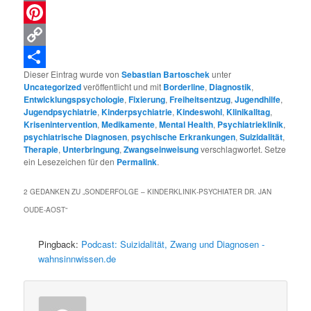
Email
Pinterest
Copy
Dieser Eintrag wurde von
Sebastian Bartoschek
unter
Link
Teilen
Uncategorized
veröffentlicht und mit
Borderline
,
Diagnostik
,
Entwicklungspsychologie
,
Fixierung
,
Freiheitsentzug
,
Jugendhilfe
,
Jugendpsychiatrie
,
Kinderpsychiatrie
,
Kindeswohl
,
Klinikalltag
,
Krisenintervention
,
Medikamente
,
Mental Health
,
Psychiatrieklinik
,
psychiatrische Diagnosen
,
psychische Erkrankungen
,
Suizidalität
,
Therapie
,
Unterbringung
,
Zwangseinweisung
verschlagwortet. Setze
ein Lesezeichen für den
Permalink
.
2 GEDANKEN ZU „
SONDERFOLGE – KINDERKLINIK-PSYCHIATER DR. JAN
OUDE-AOST
“
Pingback:
Podcast: Suizidalität, Zwang und Diagnosen -
wahnsinnwissen.de