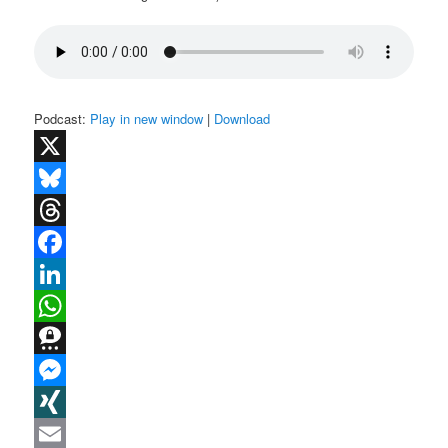
Podcast:
Play in new window
|
Download
X
Bluesky
Threads
Facebook
LinkedIn
WhatsApp
Threema
Messenger
XING