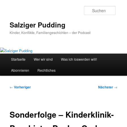
Zum
primären
Suche
Inhalt
springen
Salziger Pudding
Kinder, Konflikte, Familiengeschichten – der Podcast
Hauptmenü
Startseite
Wer wir sind
Was ich loswerden will!
Abonnieren
Rechtliches
Beitragsnavigation
←
Vorheriger
Nächster
→
Sonderfolge – Kinderklinik-