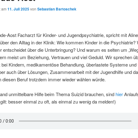
ht am
11. Juli 2025
von
Sebastian Bartoschek
de-Aost Facharzt für Kinder- und Jugendpsychiatrie, spricht mit Alin
über den Alltag in der Klinik: Wie kommen Kinder in die Psychiatrie?
er entscheidet über die Unterbringung? Und warum es selten um „We
ern meist um Beziehung, Vertrauen und viel Geduld. Wir sprechen ü
ät bei Kindern, medikamentöse Behandlung, überlastete Systeme und
ber auch über Lösungen, Zusammenarbeit mit der Jugendhilfe und da
 diesen Beruf trotzdem immer wieder wählen würde.
mand unmittelbare Hilfe beim Thema Suizid brauchen, sind
hier
Anlaufs
 gilt: besser einmal zu oft, als einmal zu wenig da melden!)