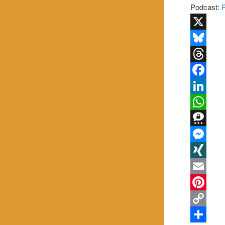
Podcast:
X
Bluesky
Threads
Facebook
LinkedIn
WhatsApp
Threema
Messenge
XING
Email
Pinterest
Copy