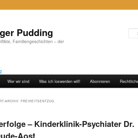
iger Pudding
nflikte, Familiengeschichten – der
Wer wir sind
Was ich loswerden will!
Abonnieren
Rechtlich
T-ARCHIV:
FREIHEITSENTZUG
rfolge – Kinderklinik-Psychiater Dr.
Oude-Aost