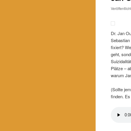
Veröffentlic
Dr. Jan Ou
Sebastian 
fixiert? W
geht, sond
Suizidalit
Plätze – a
warum Jan
(Sollte je
finden. Es