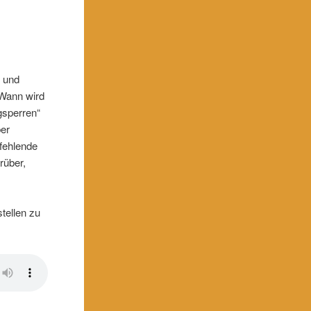
e und
 Wann wird
gsperren“
ber
 fehlende
rüber,
tellen zu