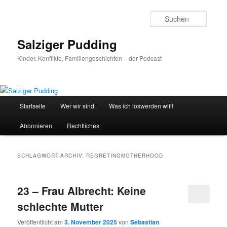
Zum
Zum
primären
sekundären
Suche
Inhalt
Inhalt
springen
springen
Salziger Pudding
Kinder, Konflikte, Familiengeschichten – der Podcast
Hauptmenü
Startseite
Wer wir sind
Was ich loswerden will!
Abonnieren
Rechtliches
SCHLAGWORT-ARCHIV:
REGRETINGMOTHERHOOD
23 – Frau Albrecht: Keine
schlechte Mutter
Veröffentlicht am
3. November 2025
von
Sebastian