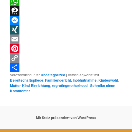
LinkedIn
WhatsApp
Threema
Messenger
XING
Email
Pinterest
Copy
Veröffentlicht unter
Uncategorized
|
Verschlagwortet mit
Link
Teilen
Bereitschaftspflege
,
Familiengericht
,
Inobhutnahme
,
Kindeswohl
,
Mutter-Kind-Einrichtung
,
regretingmotherhood
|
Schreibe einen
Kommentar
Mit Stolz präsentiert von WordPress