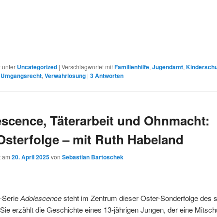
t unter
Uncategorized
|
Verschlagwortet mit
Familienhilfe
,
Jugendamt
,
Kinderschu
,
Umgangsrecht
,
Verwahrlosung
|
3
Antworten
scence, Täterarbeit und Ohnmacht:
Osterfolge – mit Ruth Habeland
ht am
20. April 2025
von
Sebastian Bartoschek
x-Serie
Adolescence
steht im Zentrum dieser Oster-Sonderfolge des s
Sie erzählt die Geschichte eines 13-jährigen Jungen, der eine Mitschü