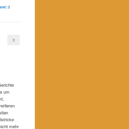
tand
|
2
3
Gerichte
 es um
t,
erlieren
stian
lstricke
nicht mehr