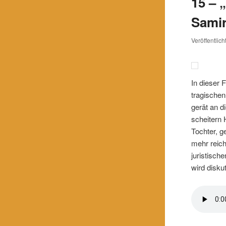
15 – 
Samir
Veröffentlic
In dieser 
tragischen
gerät an d
scheitern
Tochter, g
mehr reich
juristisc
wird disk