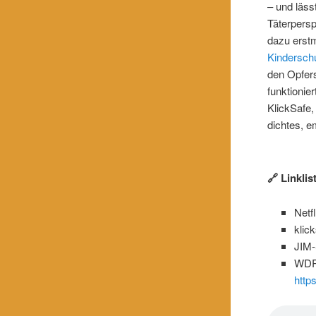
– und läss
Täterpersp
dazu erst
Kindersch
den Opfers
funktionie
KlickSafe,
dichtes, e
🔗 Linklis
Netf
klic
JIM-
WDR 
http