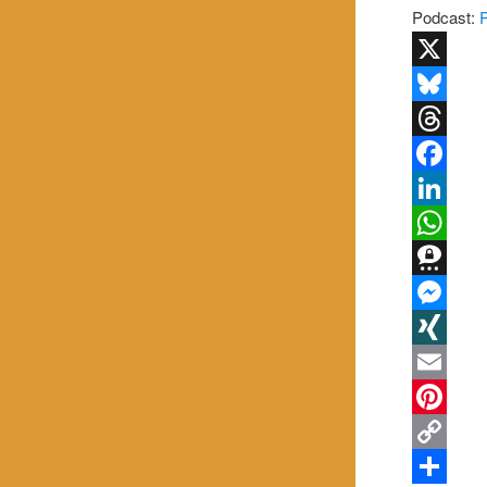
Podcast:
X
Bluesky
Threads
Facebook
LinkedIn
WhatsApp
Threema
Messenge
XING
Email
Pinterest
Copy