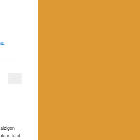
tz
,
1
alzigen
lerin tötet