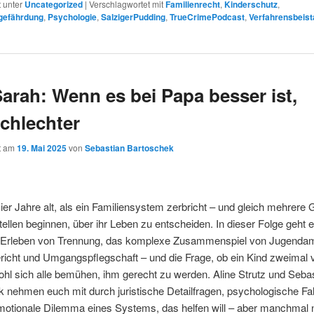
t unter
Uncategorized
|
Verschlagwortet mit
Familienrecht
,
Kinderschutz
,
gefährdung
,
Psychologie
,
SalzigerPudding
,
TrueCrimePodcast
,
Verfahrensbeis
Sarah: Wenn es bei Papa besser ist,
chlechter
ht am
19. Mai 2025
von
Sebastian Bartoschek
vier Jahre alt, als ein Familiensystem zerbricht – und gleich mehrere 
ellen beginnen, über ihr Leben zu entscheiden. In dieser Folge geht
s Erleben von Trennung, das komplexe Zusammenspiel von Jugendam
richt und Umgangspflegschaft – und die Frage, ob ein Kind zweimal v
hl sich alle bemühen, ihm gerecht zu werden. Aline Strutz und Seba
 nehmen euch mit durch juristische Detailfragen, psychologische Fal
motionale Dilemma eines Systems, das helfen will – aber manchmal 