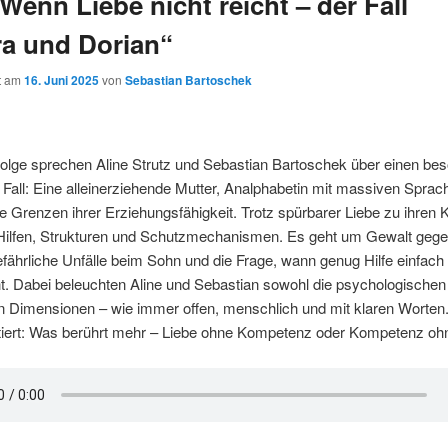
„Wenn Liebe nicht reicht – der Fall
a und Dorian“
ht am
16. Juni 2025
von
Sebastian Bartoschek
Folge sprechen Aline Strutz und Sebastian Bartoschek über einen be
 Fall: Eine alleinerziehende Mutter, Analphabetin mit massiven Sprac
ie Grenzen ihrer Erziehungsfähigkeit. Trotz spürbarer Liebe zu ihren 
 Hilfen, Strukturen und Schutzmechanismen. Es geht um Gewalt gege
efährliche Unfälle beim Sohn und die Frage, wann genug Hilfe einfach 
t. Dabei beleuchten Aline und Sebastian sowohl die psychologischen
hen Dimensionen – wie immer offen, menschlich und mit klaren Worte
utiert: Was berührt mehr – Liebe ohne Kompetenz oder Kompetenz oh