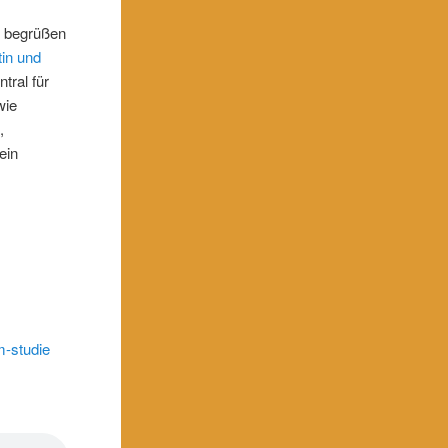
n begrüßen
tin und
tral für
wie
,
ein
m-studie