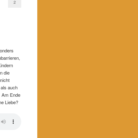
2
sonders
hbarrieren,
Kindern
n die
nicht
 als auch
n. Am Ende
ne Liebe?