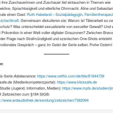
t ihre Zuschauerinnen und Zuschauer tief eintauchen in Themen wie
ektive, Sprachlosigkeit und elterliche Ohnmacht. Aline und Sebastia
mals einen Gast:
Ruth Habeland – Sozialpädagogin, Familientherapeu
utzfachkraft.
Gemeinsam diskutieren sie: Warum ist Täterarbeit so zen
chutz? Was unterscheidet sexualisierte von sexueller Gewalt? Und 
rt Prävention in einer Welt voller digitaler Grauzonen? Zwischen Bravo
 der Frage nach Strafmündigkeit und szenischen One-Shots entsteht 
motionales Gespräch – ganz im Geist der Serie selbst. Frohe Ostern!
te:
lix-Serie
Adolescence
:
https://www.netflix.com/de/title/81644739
ksafe.de (Medienkompetenzportal):
https://www.klicksafe.de
Studie (Jugend, Information, Medien):
https://www.mpfs.de/studien/ji
Zeitzeichen zum §184 StGB:
s://www.ardaudiothek.de/sendung/zeitzeichen/7382094