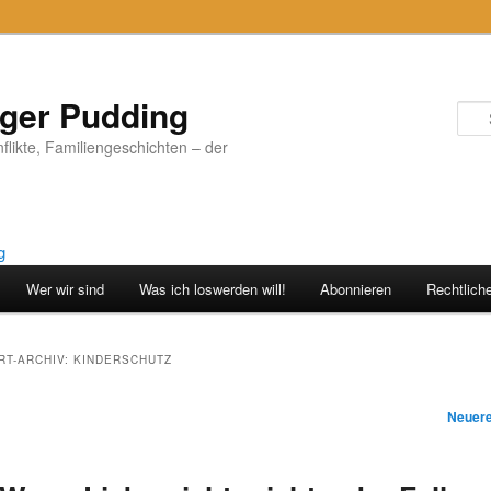
iger Pudding
nflikte, Familiengeschichten – der
Wer wir sind
Was ich loswerden will!
Abonnieren
Rechtlich
T-ARCHIV:
KINDERSCHUTZ
vigation
Neuere