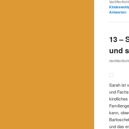
Veröffentlich
Link
Teilen
Kindeswohl
Antworten
13 – 
und s
Veröffentlic
Sarah ist 
und Fachst
kindliche
Familienge
kann, obwo
Bartoschek
und das e