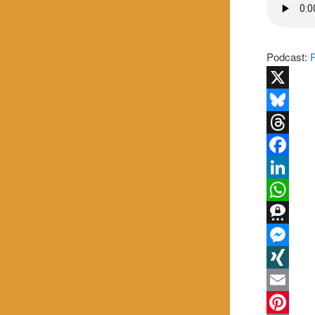
Podcast:
X
Bluesky
Threads
Facebook
LinkedIn
WhatsApp
Threema
Messenge
XING
Email