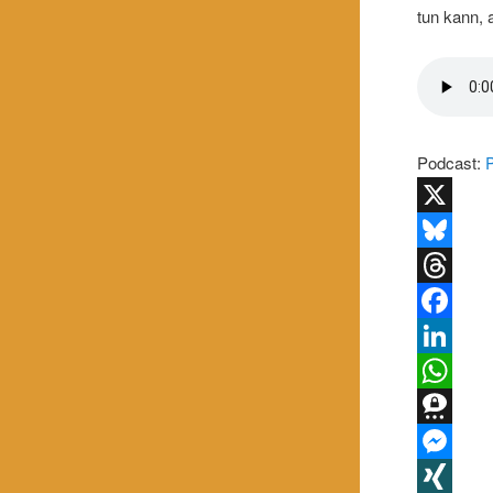
tun kann, 
Podcast:
X
Bluesky
Threads
Facebook
LinkedIn
WhatsApp
Threema
Messenge