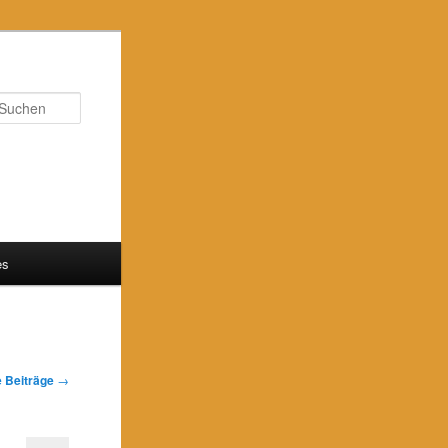
Suchen
es
 Beiträge
→