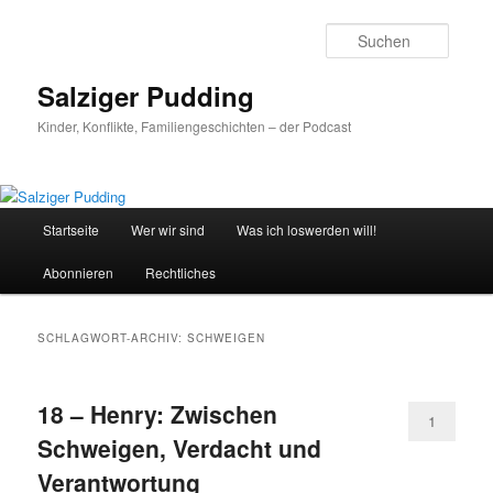
Zum
Zum
primären
sekundären
Suche
Inhalt
Inhalt
springen
springen
Salziger Pudding
Kinder, Konflikte, Familiengeschichten – der Podcast
Hauptmenü
Startseite
Wer wir sind
Was ich loswerden will!
Abonnieren
Rechtliches
SCHLAGWORT-ARCHIV:
SCHWEIGEN
18 – Henry: Zwischen
1
Schweigen, Verdacht und
Verantwortung