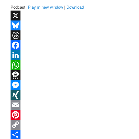
Podcast:
Play in new window
|
Download
X
Bluesky
Threads
Facebook
LinkedIn
WhatsApp
Threema
Messenger
XING
Email
Pinterest
Copy