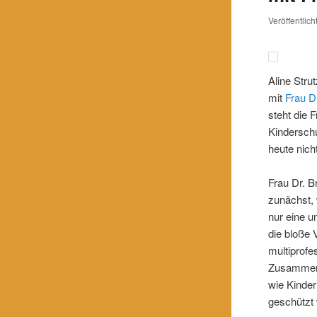
Veröffentlic
Aline Stru
mit
Frau D
steht die 
Kindersch
heute nich
Frau Dr. B
zunächst, 
nur eine u
die bloße 
multiprofe
Zusammena
wie Kinder
geschützt