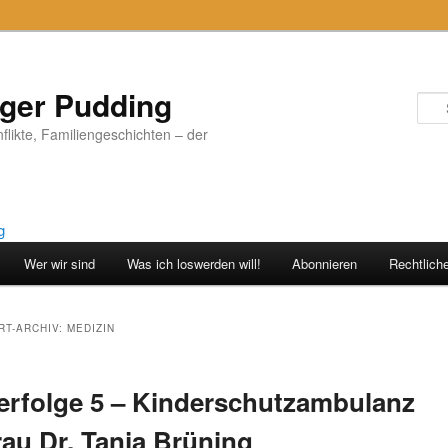
iger Pudding
nflikte, Familiengeschichten – der
Wer wir sind
Was ich loswerden will!
Abonnieren
Rechtlich
T-ARCHIV:
MEDIZIN
rfolge 5 – Kinderschutzambulanz
rau Dr. Tanja Brüning