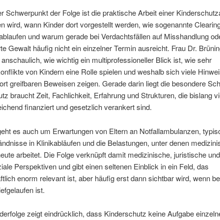
er Schwerpunkt der Folge ist die praktische Arbeit einer Kinderschut
 wird, wann Kinder dort vorgestellt werden, wie sogenannte Clearin
ablaufen und warum gerade bei Verdachtsfällen auf Misshandlung od
rte Gewalt häufig nicht ein einzelner Termin ausreicht. Frau Dr. Brüni
 anschaulich, wie wichtig ein multiprofessioneller Blick ist, wie sehr
konflikte von Kindern eine Rolle spielen und weshalb sich viele Hinwei
fort greifbaren Beweisen zeigen. Gerade darin liegt die besondere Sch
tz braucht Zeit, Fachlichkeit, Erfahrung und Strukturen, die bislang vi
eichend finanziert und gesetzlich verankert sind.
eht es auch um Erwartungen von Eltern an Notfallambulanzen, typis
ndnisse in Klinikabläufen und die Belastungen, unter denen medizin
eute arbeitet. Die Folge verknüpft damit medizinische, juristische un
ale Perspektiven und gibt einen seltenen Einblick in ein Feld, das
ftlich enorm relevant ist, aber häufig erst dann sichtbar wird, wenn be
efgelaufen ist.
erfolge zeigt eindrücklich, dass Kinderschutz keine Aufgabe einzeln