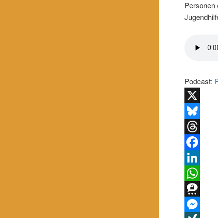
Personen 
Jugendhilf
Podcast:
X
Bluesky
Threads
Facebook
LinkedIn
WhatsApp
Threema