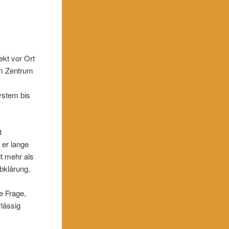
ekt vor Ort
Im Zentrum
ystem bis
t
 er lange
it mehr als
bklärung,
e Frage,
rlässig