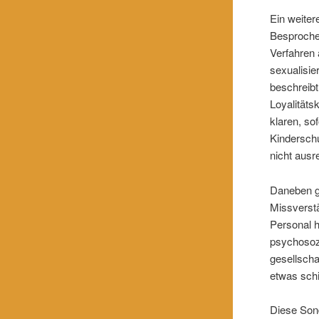
Ein weiter
Besprochen
Verfahren 
sexualisie
beschreibt
Loyalitäts
klaren, so
Kinderschu
nicht ausr
Daneben g
Missverstä
Personal h
psychosozi
gesellscha
etwas schi
Diese Sond