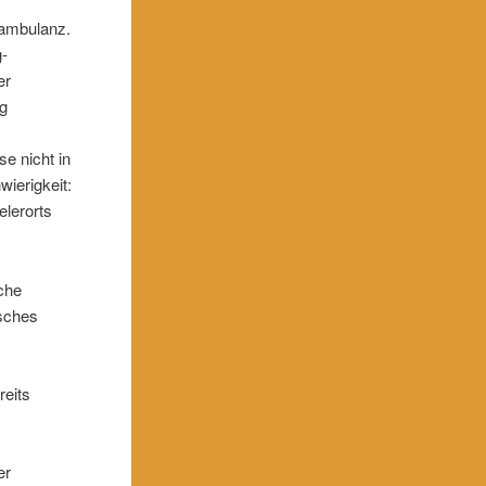
zambulanz.
g-
er
ng
se nicht in
wierigkeit:
elerorts
che
isches
d
reits
er