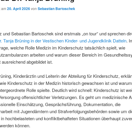
ht am
20. April 2026
von
Sebastian Bartoschek
tz und Sebastian Bartoschek sind erstmals „on tour“ und sprechen dir
r. Tanja Brüning in der Vestischen Kinder- und Jugendklinik Datteln
. 
Frage, welche Rolle Medizin im Kinderschutz tatsächlich spielt, wie
utzambulanzen arbeiten und warum dieser Bereich im Gesundheitss
t ausreichend abgebildet ist.
rüning, Kinderärztin und Leiterin der Abteilung für Kinderschutz, erklär
wie Kinderschutz in der Medizin historisch gewachsen ist und warum
ntergeordnete Rolle spielte. Deutlich wird schnell: Kinderschutz ist we
Versorgung offensichtlicher Verletzungen. Es geht um medizinische A
ssionelle Einschätzung, Gesprächsführung, Dokumentation, die
rbeit mit Jugendämtern und Strafverfolgungsbehörden sowie um di
 in hochbelasteten und konfliktbehafteten Situationen überhaupt zuve
 werden können.