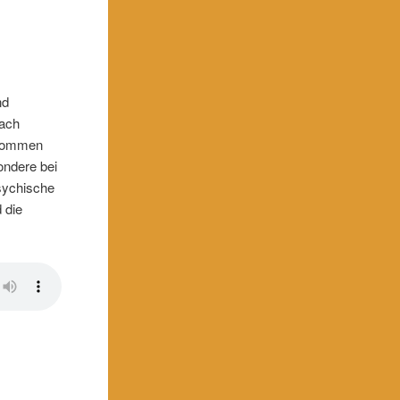
nd
nach
enommen
ondere bei
sychische
 die