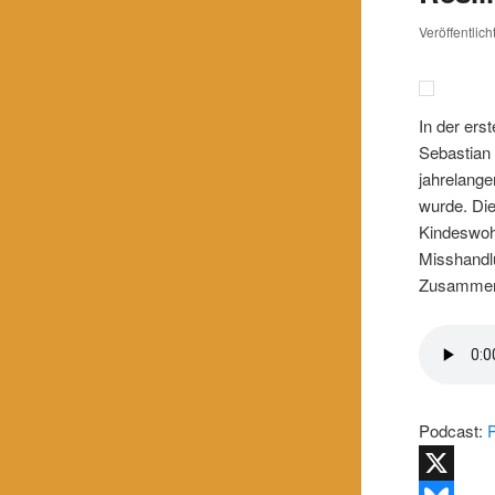
Veröffentlic
In der ers
Sebastian 
jahrelang
wurde. Die
Kindeswoh
Misshandlu
Zusammena
Podcast: