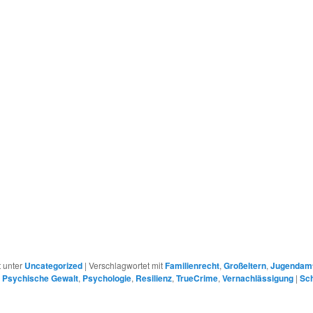
r
t unter
Uncategorized
|
Verschlagwortet mit
Familienrecht
,
Großeltern
,
Jugendam
,
Psychische Gewalt
,
Psychologie
,
Resilienz
,
TrueCrime
,
Vernachlässigung
|
Sch