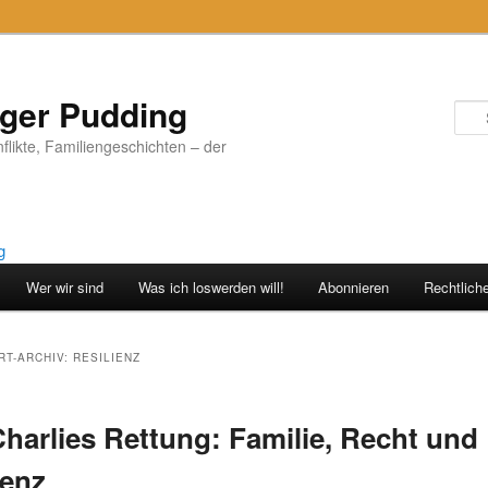
iger Pudding
nflikte, Familiengeschichten – der
Wer wir sind
Was ich loswerden will!
Abonnieren
Rechtlich
T-ARCHIV:
RESILIENZ
Charlies Rettung: Familie, Recht und
ienz