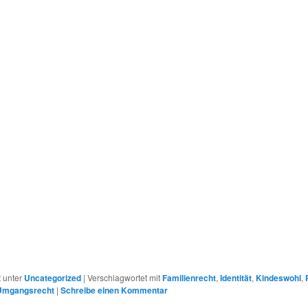
r
t unter
Uncategorized
|
Verschlagwortet mit
Familienrecht
,
Identität
,
Kindeswohl
,
Umgangsrecht
|
Schreibe einen Kommentar