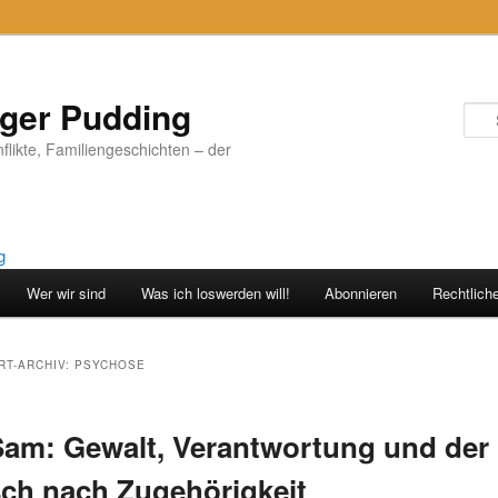
iger Pudding
nflikte, Familiengeschichten – der
Wer wir sind
Was ich loswerden will!
Abonnieren
Rechtlich
T-ARCHIV:
PSYCHOSE
Sam: Gewalt, Verantwortung und der
ch nach Zugehörigkeit