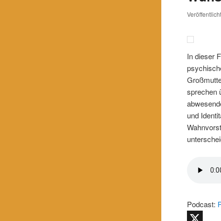
Veröffentlic
In dieser 
psychische
Großmutter
sprechen ü
abwesende
und Identi
Wahnvorste
unterschei
Podcast: