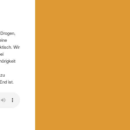
n Drogen,
eine
ktisch. Wir
ei
örigkeit
 zu
End ist.