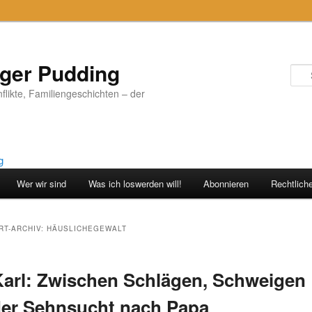
iger Pudding
nflikte, Familiengeschichten – der
Wer wir sind
Was ich loswerden will!
Abonnieren
Rechtlich
T-ARCHIV:
HÄUSLICHEGEWALT
Karl: Zwischen Schlägen, Schweigen
er Sehnsucht nach Papa