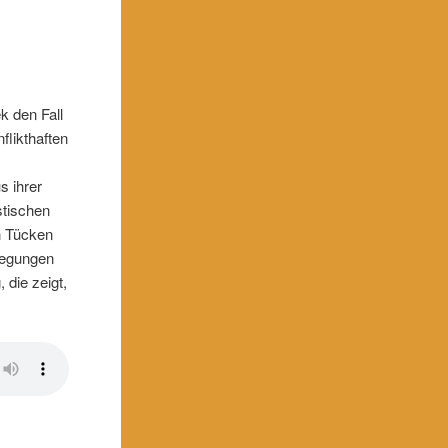
k den Fall
flikthaften
s ihrer
stischen
n Tücken
legungen
 die zeigt,