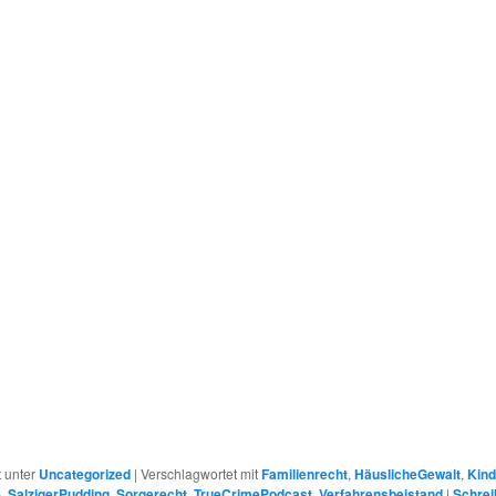
r
t unter
Uncategorized
|
Verschlagwortet mit
Familienrecht
,
HäuslicheGewalt
,
Kin
e
,
SalzigerPudding
,
Sorgerecht
,
TrueCrimePodcast
,
Verfahrensbeistand
|
Schrei