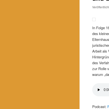
Veröffentlic
In Folge 1
des kleine
Elternhau
juristisch
Arbeit als
Hintergrü
des Verfa
zur Rolle 
warum „das
Podcast: