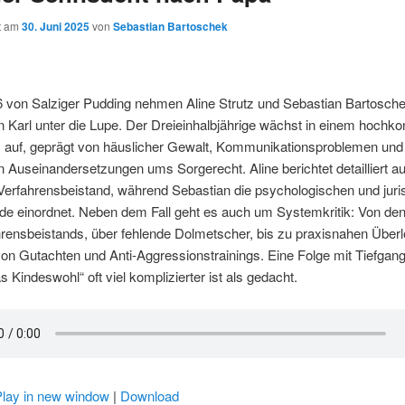
ht am
30. Juni 2025
von
Sebastian Bartoschek
6 von Salziger Pudding nehmen Aline Strutz und Sebastian Bartosche
n Karl unter die Lupe. Der Dreieinhalbjährige wächst in einem hochkon
s auf, geprägt von häuslicher Gewalt, Kommunikationsproblemen und
en Auseinandersetzungen ums Sorgerecht. Aline berichtet detailliert au
 Verfahrensbeistand, während Sebastian die psychologischen und juri
nde einordnet. Neben dem Fall geht es auch um Systemkritik: Von de
hrensbeistands, über fehlende Dolmetscher, bis zu praxisnahen Über
von Gutachten und Anti-Aggressionstrainings. Eine Folge mit Tiefgang,
 Kindeswohl“ oft viel komplizierter ist als gedacht.
Play in new window
|
Download