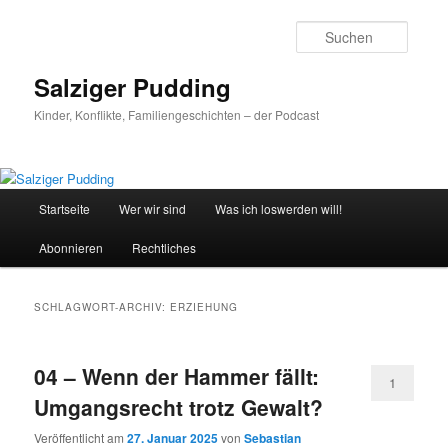
Zum
Zum
primären
sekundären
Suche
Inhalt
Inhalt
springen
springen
Salziger Pudding
Kinder, Konflikte, Familiengeschichten – der Podcast
Hauptmenü
Startseite
Wer wir sind
Was ich loswerden will!
Abonnieren
Rechtliches
SCHLAGWORT-ARCHIV:
ERZIEHUNG
04 – Wenn der Hammer fällt:
1
Umgangsrecht trotz Gewalt?
Veröffentlicht am
27. Januar 2025
von
Sebastian