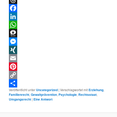
Threads
Facebook
LinkedIn
WhatsApp
Threema
Messenger
XING
Email
Pinterest
Copy
Veröffentlicht unter
Uncategorized
|
Verschlagwortet mit
Erziehung
,
Link
Teilen
Familienrecht
,
Gewaltprävention
,
Psychologie
,
Rechtsstaat
,
Umgangsrecht
|
Eine
Antwort