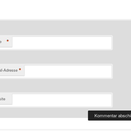
*
e
*
il-Adresse
ite