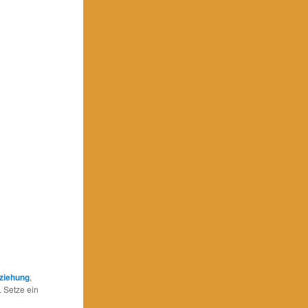
ziehung
,
. Setze ein