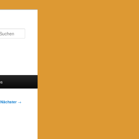
Suchen
es
Nächster
→