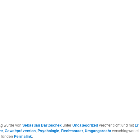
r
rag wurde von
Sebastian Bartoschek
unter
Uncategorized
veröffentlicht und mit
Er
ht
,
Gewaltprävention
,
Psychologie
,
Rechtsstaat
,
Umgangsrecht
verschlagwortet
 für den
Permalink
.