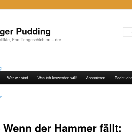
iger Pudding
nflikte, Familiengeschichten – der
Wer wir sind
Was ich loswerden will!
Abonnieren
Rechtlich
vigation
er
– Wenn der Hammer fällt: