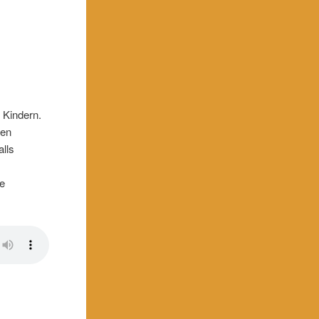
 Kindern.
hen
lls
ie