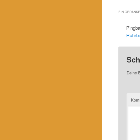
EIN GEDANKE
Pingb
Ruhrb
Sch
Deine E
Kom