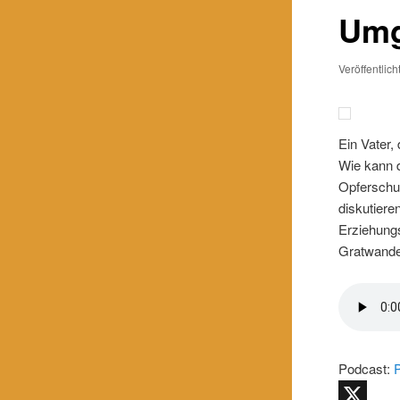
Umg
Veröffentlic
Ein Vater,
Wie kann d
Opferschu
diskutiere
Erziehungs
Gratwande
Podcast: