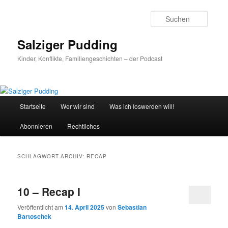
Zum
Zum
primären
sekundären
Suche
Inhalt
Inhalt
springen
springen
Salziger Pudding
Kinder, Konflikte, Familiengeschichten – der Podcast
Hauptmenü
Startseite
Wer wir sind
Was ich loswerden will!
Abonnieren
Rechtliches
SCHLAGWORT-ARCHIV:
RECAP
10 – Recap I
Veröffentlicht am
14. April 2025
von
Sebastian
Bartoschek