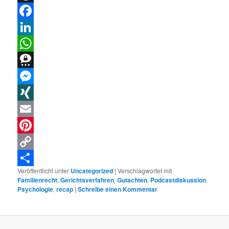
Threads
Facebook
LinkedIn
WhatsApp
Threema
Messenger
XING
Email
Pinterest
Copy
Veröffentlicht unter
Uncategorized
|
Verschlagwortet mit
Link
Teilen
Familienrecht
,
Gerichtsverfahren
,
Gutachten
,
Podcastdiskussion
,
Psychologie
,
recap
|
Schreibe einen Kommentar