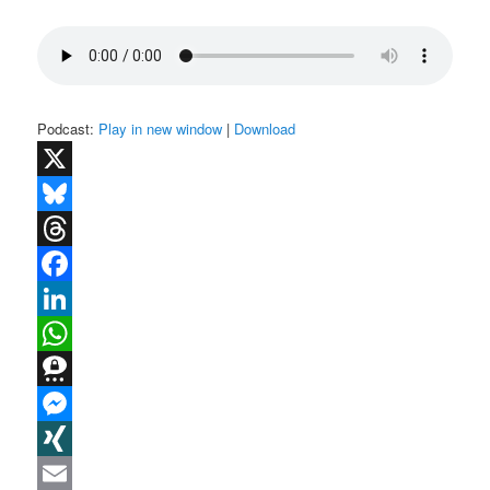
Podcast:
Play in new window
|
Download
X
Bluesky
Threads
Facebook
LinkedIn
WhatsApp
Threema
Messenger
XING