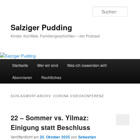
Zum
Zum
primären
sekundären
Suche
Inhalt
Inhalt
springen
springen
Salziger Pudding
Kinder, Konflikte, Familiengeschichten – der Podcast
Hauptmenü
Startseite
Wer wir sind
Was ich loswerden will!
Abonnieren
Rechtliches
SCHLAGWORT-ARCHIV:
CORONA VIDEOKONFERENZ
22 – Sommer vs. Yilmaz:
Einigung statt Beschluss
Veröffentlicht am
20. Oktober 2025
von
Sebastian