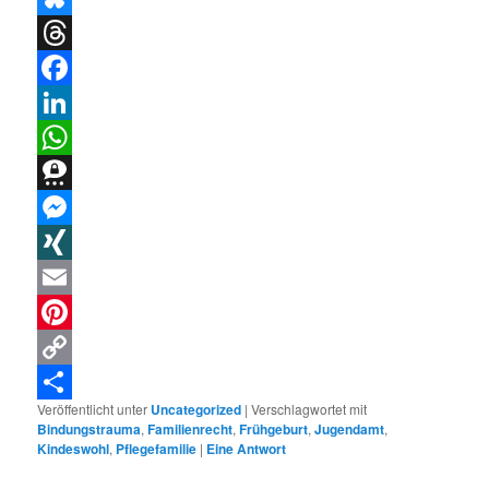
Bluesky
Threads
Facebook
LinkedIn
WhatsApp
Threema
Messenger
XING
Email
Pinterest
Copy
Veröffentlicht unter
Uncategorized
|
Verschlagwortet mit
Link
Teilen
Bindungstrauma
,
Familienrecht
,
Frühgeburt
,
Jugendamt
,
Kindeswohl
,
Pflegefamilie
|
Eine
Antwort