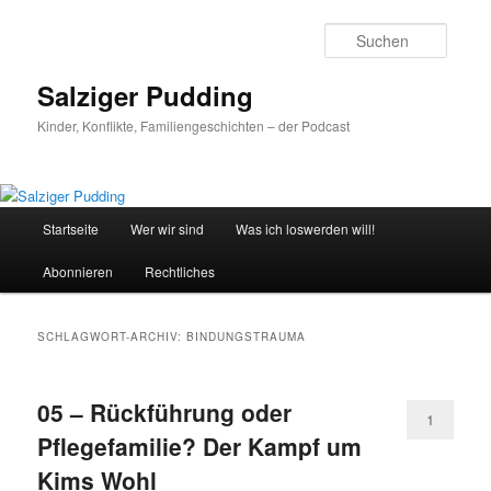
Zum
Zum
primären
sekundären
Suche
Inhalt
Inhalt
springen
springen
Salziger Pudding
Kinder, Konflikte, Familiengeschichten – der Podcast
Hauptmenü
Startseite
Wer wir sind
Was ich loswerden will!
Abonnieren
Rechtliches
SCHLAGWORT-ARCHIV:
BINDUNGSTRAUMA
05 – Rückführung oder
1
Pflegefamilie? Der Kampf um
Kims Wohl