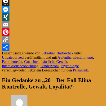
WhatsApp
Threema
Messenger
XING
Email
Pinterest
Copy
Dieser Eintrag wurde von
Sebastian Bartoschek
unter
Link
Teilen
Uncategorized
veröffentlicht und mit
Aufenthaltsbestimmung
,
Familienrecht
,
Gutachten
,
häusliche Gewalt
,
Interaktionsbeobachtung
,
Kindeswohl
,
Psychologie
verschlagwortet. Setze ein Lesezeichen für den
Permalink
.
Ein Gedanke zu „
20 – Der Fall Elina –
Kontrolle, Gewalt, Loyalität
“