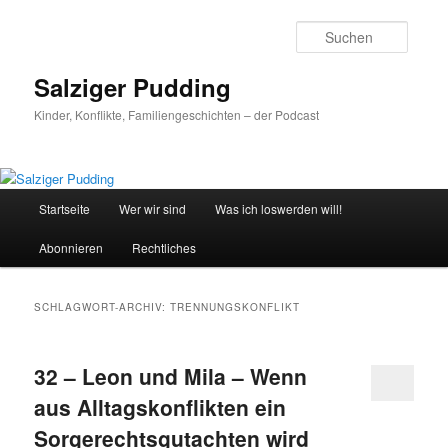
Zum
Zum
primären
sekundären
Suche
Inhalt
Inhalt
springen
springen
Salziger Pudding
Kinder, Konflikte, Familiengeschichten – der Podcast
Hauptmenü
Startseite
Wer wir sind
Was ich loswerden will!
Abonnieren
Rechtliches
SCHLAGWORT-ARCHIV:
TRENNUNGSKONFLIKT
32 – Leon und Mila – Wenn
aus Alltagskonflikten ein
Sorgerechtsgutachten wird